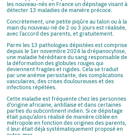
ASSOCIATIONS
les nouveau-nés en France un dépistage visant à
détecter 13 maladies de manière précoce.
START-UP
Concrètement, une petite piqûre au talon ou à la
main du nouveau-né de 2 ou 3 jours est réalisée,
SECTEUR AUDIOVISUEL
avec l’accord des parents, et gratuitement.
Parmi les 13 pathologies dépistées est comprise
depuis le 1er novembre 2024 la drépanocytose,
une maladie héréditaire du sang responsable de
la déformation des globules rouges qui
deviennent fragiles et rigides. Cela se traduit
par une anémie persistante, des complications
vasculaires, des crises douloureuses et des
infections répétées.
Cette maladie est fréquente chez les personnes
d’origine africaine, antillaise et dans certaines
parties du subcontinent indien. Si ce dépistage
était jusqu’alors réalisé de manière ciblée en
métropole en fonction des origines des parents,
il leur était déjà systématiquement proposé en
outre-mer.