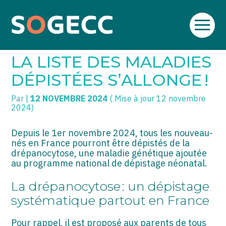
Aller
SOGECC – Coignières
TPE/PME
Créer et reprendre une activité
au
DÉPISTAGE NÉONATAL :
contenu
SOGECC – Noisy
COMMERÇANTS
Gérer votre quotidien
LA LISTE DES MALADIES
SOGECC – République
GROUPE
Piloter votre entreprise
DÉPISTÉES S’ALLONGE !
SOGECC – Turbigo
SCI / LMNP
Développer votre entreprise
Par
|
12 NOVEMBRE 2024
( Mise à jour 12 novembre
2024)
PROFESSIONS LIBÉRALES
Construire votre patrimoine
Depuis le 1er novembre 2024, tous les nouveau-
HOLDING
Être prêt pour la facturation
nés en France pourront être dépistés de la
électronique
drépanocytose, une maladie génétique ajoutée
au programme national de dépistage néonatal.
PARTICULIERS
La drépanocytose : un dépistage
EXPATRIÉ NON RÉSIDANT
systématique partout en France
IMPATRIÉ / EXPATRIÉ
Pour rappel, il est proposé aux parents de tous