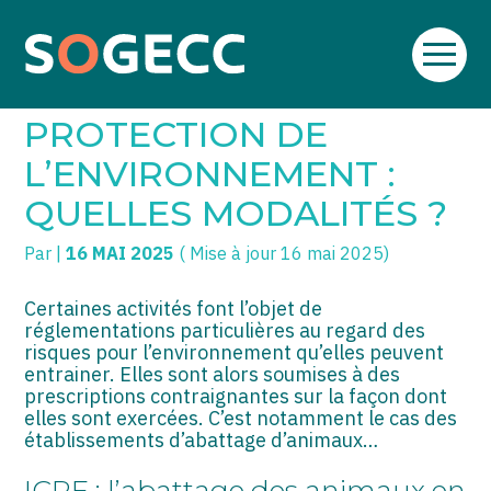
Aller
SOGECC – Coignières
TPE/PME
Créer et reprendre une activité
au
ABATTOIRS ET
contenu
SOGECC – Noisy
COMMERÇANTS
Gérer votre quotidien
PROTECTION DE
SOGECC – République
GROUPE
Piloter votre entreprise
L’ENVIRONNEMENT :
QUELLES MODALITÉS ?
SOGECC – Turbigo
SCI / LMNP
Développer votre entreprise
Par
|
16 MAI 2025
( Mise à jour 16 mai 2025)
PROFESSIONS LIBÉRALES
Construire votre patrimoine
HOLDING
Être prêt pour la facturation
Certaines activités font l’objet de
électronique
réglementations particulières au regard des
risques pour l’environnement qu’elles peuvent
PARTICULIERS
entrainer. Elles sont alors soumises à des
prescriptions contraignantes sur la façon dont
EXPATRIÉ NON RÉSIDANT
elles sont exercées. C’est notamment le cas des
établissements d’abattage d’animaux…
IMPATRIÉ / EXPATRIÉ
ICPE : l’abattage des animaux en