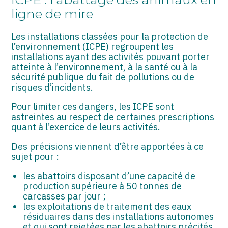
ASSOCIATIONS
ligne de mire
START-UP
Les installations classées pour la protection de
l’environnement (ICPE) regroupent les
SECTEUR AUDIOVISUEL
installations ayant des activités pouvant porter
atteinte à l’environnement, à la santé ou à la
sécurité publique du fait de pollutions ou de
risques d’incidents.
Pour limiter ces dangers, les ICPE sont
astreintes au respect de certaines prescriptions
quant à l’exercice de leurs activités.
Des précisions viennent d’être apportées à ce
sujet pour :
les abattoirs disposant d’une capacité de
production supérieure à 50 tonnes de
carcasses par jour ;
les exploitations de traitement des eaux
résiduaires dans des installations autonomes
et qui sont rejetées par les abattoirs précités.