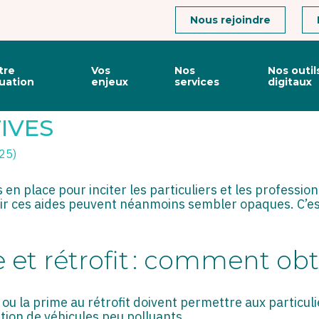
Connexion
Nous rejoindre
tre
Vos
Nos
Nos outil
tuation
enjeux
services
digitaux
ULES PEU POLLUANTS : MI
TIVES
025)
 en place pour inciter les particuliers et les professio
ir ces aides peuvent néanmoins sembler opaques. C’est
et rétrofit : comment obte
u la prime au rétrofit doivent permettre aux particuli
ation de véhicules peu polluants.