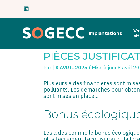
Subheader
Principal
Vo
Implantations
Aller
si
au
AIDES POUR VÉHIC
contenu
PIÈCES JUSTIFICA
Par
|
8 AVRIL 2025
( Mise à jour 8 avril 2
Plusieurs aides financières sont mises
polluants. Les démarches pour obten
sont mises en place…
Bonus écologique 
Les aides comme le bonus écologique o
plus facilement l’acquisition ou la loc