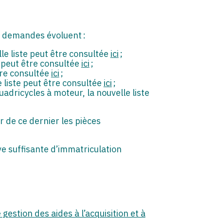
es demandes évoluent :
le liste peut être consultée
ici
;
e peut être consultée
ici
;
être consultée
ici
;
e liste peut être consultée
ici
;
adricycles à moteur, la nouvelle liste
ir de ce dernier les pièces
uve suffisante d’immatriculation
estion des aides à l’acquisition et à