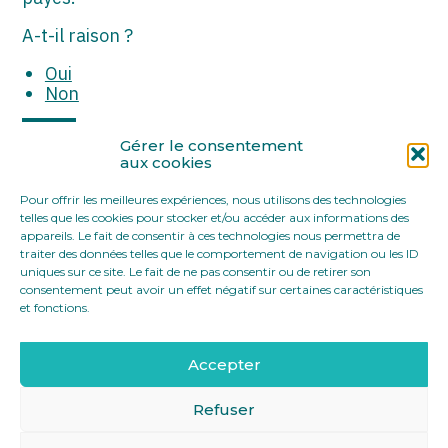
ASSOCIATIONS
A-t-il raison ?
START-UP
Oui
Non
SECTEUR AUDIOVISUEL
Partager :
Gérer le consentement
aux cookies
Pour offrir les meilleures expériences, nous utilisons des technologies
FaceBook
Twitter
LinkedIn
telles que les cookies pour stocker et/ou accéder aux informations des
appareils. Le fait de consentir à ces technologies nous permettra de
traiter des données telles que le comportement de navigation ou les ID
uniques sur ce site. Le fait de ne pas consentir ou de retirer son
consentement peut avoir un effet négatif sur certaines caractéristiques
et fonctions.
Accepter
Footer
12 rue Yves Toudic 75010 Paris
Linkedin
Principale
Refuser