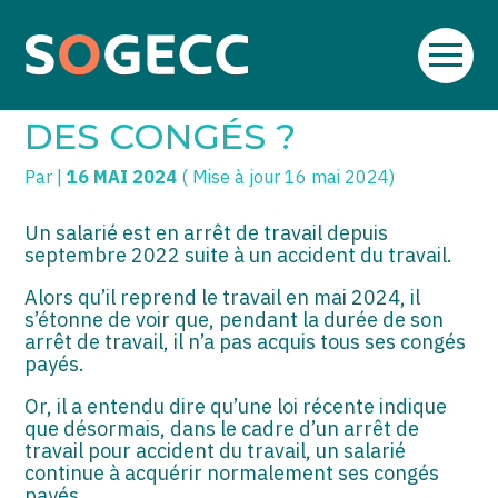
Aller
SOGECC – Coignières
TPE/PME
Créer et reprendre une activité
au
ARRÊT DE TRAVAIL… ET
contenu
SOGECC – Noisy
COMMERÇANTS
Gérer votre quotidien
DES CONGÉS ?
SOGECC – République
GROUPE
Piloter votre entreprise
Par
|
16 MAI 2024
( Mise à jour 16 mai 2024)
SOGECC – Turbigo
SCI / LMNP
Développer votre entreprise
Un salarié est en arrêt de travail depuis
septembre 2022 suite à un accident du travail.
PROFESSIONS LIBÉRALES
Construire votre patrimoine
Alors qu’il reprend le travail en mai 2024, il
HOLDING
Être prêt pour la facturation
s’étonne de voir que, pendant la durée de son
électronique
arrêt de travail, il n’a pas acquis tous ses congés
PARTICULIERS
payés.
Or, il a entendu dire qu’une loi récente indique
EXPATRIÉ NON RÉSIDANT
que désormais, dans le cadre d’un arrêt de
travail pour accident du travail, un salarié
IMPATRIÉ / EXPATRIÉ
continue à acquérir normalement ses congés
payés.