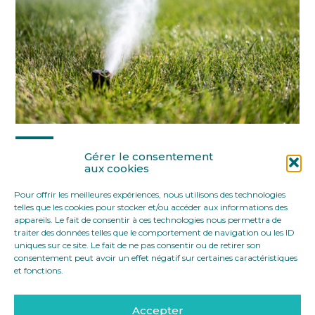
Partager :
Gérer le consentement
aux cookies
Pour offrir les meilleures expériences, nous utilisons des technologies
FaceBook
Twitter
LinkedIn
telles que les cookies pour stocker et/ou accéder aux informations des
appareils. Le fait de consentir à ces technologies nous permettra de
traiter des données telles que le comportement de navigation ou les ID
uniques sur ce site. Le fait de ne pas consentir ou de retirer son
consentement peut avoir un effet négatif sur certaines caractéristiques
et fonctions.
Accepter