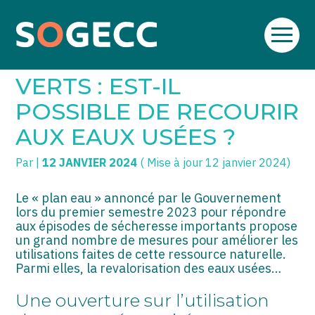
Aller
SOGECC – Coignières
TPE/PME
Créer et reprendre une activité
au
ARROSAGE DES ESPACE
contenu
SOGECC – Noisy
COMMERÇANTS
Gérer votre quotidien
VERTS : EST-IL
SOGECC – République
GROUPE
Piloter votre entreprise
POSSIBLE DE RECOURIR
AUX EAUX USÉES ?
SOGECC – Turbigo
SCI / LMNP
Développer votre entreprise
Par
|
12 JANVIER 2024
( Mise à jour 12 janvier 2024)
PROFESSIONS LIBÉRALES
Construire votre patrimoine
HOLDING
Être prêt pour la facturation
Le « plan eau » annoncé par le Gouvernement
électronique
lors du premier semestre 2023 pour répondre
aux épisodes de sécheresse importants propose
PARTICULIERS
un grand nombre de mesures pour améliorer les
utilisations faites de cette ressource naturelle.
EXPATRIÉ NON RÉSIDANT
Parmi elles, la revalorisation des eaux usées…
IMPATRIÉ / EXPATRIÉ
Une ouverture sur l’utilisation