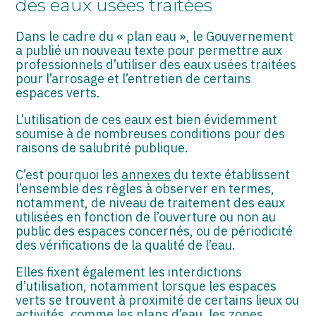
des eaux usées traitées
ASSOCIATIONS
Dans le cadre du « plan eau », le Gouvernement
START-UP
a publié un nouveau texte pour permettre aux
professionnels d’utiliser des eaux usées traitées
SECTEUR AUDIOVISUEL
pour l’arrosage et l’entretien de certains
espaces verts.
L’utilisation de ces eaux est bien évidemment
soumise à de nombreuses conditions pour des
raisons de salubrité publique.
C’est pourquoi les
annexes
du texte établissent
l’ensemble des règles à observer en termes,
notamment, de niveau de traitement des eaux
utilisées en fonction de l’ouverture ou non au
public des espaces concernés, ou de périodicité
des vérifications de la qualité de l’eau.
Elles fixent également les interdictions
d’utilisation, notamment lorsque les espaces
verts se trouvent à proximité de certains lieux ou
activités, comme les plans d’eau, les zones