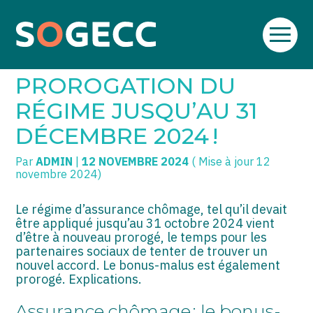
Aller
SOGECC – Coignières
TPE/PME
Créer et reprendre une activité
au
ASSURANCE CHÔMAGE :
contenu
SOGECC – Noisy
COMMERÇANTS
Gérer votre quotidien
PROROGATION DU
SOGECC – République
GROUPE
Piloter votre entreprise
RÉGIME JUSQU’AU 31
DÉCEMBRE 2024 !
SOGECC – Turbigo
SCI / LMNP
Développer votre entreprise
Par
ADMIN
|
12 NOVEMBRE 2024
( Mise à jour 12
PROFESSIONS LIBÉRALES
Construire votre patrimoine
novembre 2024)
HOLDING
Être prêt pour la facturation
électronique
Le régime d’assurance chômage, tel qu’il devait
être appliqué jusqu’au 31 octobre 2024 vient
PARTICULIERS
d’être à nouveau prorogé, le temps pour les
partenaires sociaux de tenter de trouver un
EXPATRIÉ NON RÉSIDANT
nouvel accord. Le bonus-malus est également
prorogé. Explications.
IMPATRIÉ / EXPATRIÉ
Assurance chômage : le bonus-