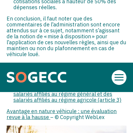
cotisations sociales à hauteur de 50% des
dépenses réelles.
En conclusion, il faut noter que des
commentaires de l’administration sont encore
attendus sur à ce sujet, notamment s’agissant
de la notion de « mise à disposition » pour
l’application de ces nouvelles règles, ainsi que du
maintien ou non du plafonnement en cas de
véhicule loué.
Sources :
Arrêté du 25 février 2025 relatif à
Aller
l’évaluation des avantages en nature pour le
au
calcul des cotisations de sécurité sociale des
contenu
salariés affiliés au régime général et des
salariés affiliés au régime agricole (article 3)
Avantage en nature véhicule : une évaluation
revue à la hausse
– © Copyright WebLex