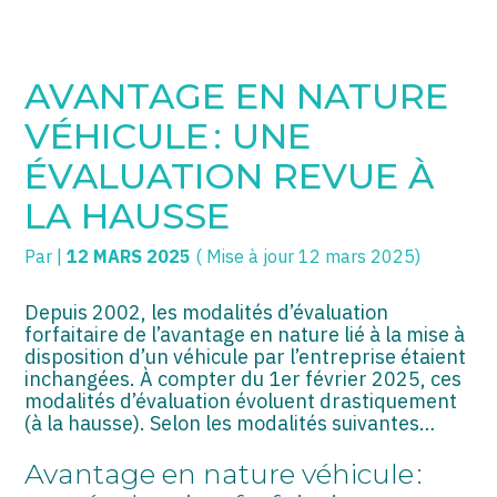
SOGECC – Coignières
TPE/PME
Créer et reprendre une activité
AVANTAGE EN NATURE
SOGECC – Noisy
COMMERÇANTS
Gérer votre quotidien
VÉHICULE : UNE
SOGECC – République
GROUPE
Piloter votre entreprise
ÉVALUATION REVUE À
LA HAUSSE
SOGECC – Turbigo
SCI / LMNP
Développer votre entreprise
Par
|
12 MARS 2025
( Mise à jour 12 mars 2025)
PROFESSIONS LIBÉRALES
Construire votre patrimoine
HOLDING
Être prêt pour la facturation
Depuis 2002, les modalités d’évaluation
électronique
forfaitaire de l’avantage en nature lié à la mise à
disposition d’un véhicule par l’entreprise étaient
PARTICULIERS
inchangées. À compter du 1er février 2025, ces
modalités d’évaluation évoluent drastiquement
EXPATRIÉ NON RÉSIDANT
(à la hausse). Selon les modalités suivantes…
IMPATRIÉ / EXPATRIÉ
Avantage en nature véhicule :