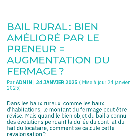
SOGECC – Coignières
TPE/PME
Créer et reprendre une activité
BAIL RURAL : BIEN
SOGECC – Noisy
COMMERÇANTS
Gérer votre quotidien
AMÉLIORÉ PAR LE
SOGECC – République
GROUPE
Piloter votre entreprise
PRENEUR =
AUGMENTATION DU
SOGECC – Turbigo
SCI / LMNP
Développer votre entreprise
FERMAGE ?
PROFESSIONS LIBÉRALES
Construire votre patrimoine
Par
ADMIN
|
24 JANVIER 2025
( Mise à jour 24 janvier
HOLDING
Être prêt pour la facturation
2025)
électronique
PARTICULIERS
Dans les baux ruraux, comme les baux
d’habitations, le montant du fermage peut être
EXPATRIÉ NON RÉSIDANT
révisé. Mais quand le bien objet du bail a connu
des évolutions pendant la durée du contrat du
IMPATRIÉ / EXPATRIÉ
fait du locataire, comment se calcule cette
revalorisation ?