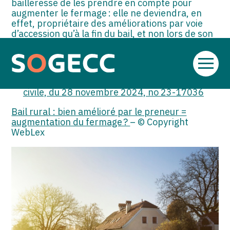
bailleresse de les prendre en compte pour
augmenter le fermage : elle ne deviendra, en
effet, propriétaire des améliorations par voie
d’accession qu’à la fin du bail, et non lors de son
renouvellement.
Sources :
Aller
au
Arrêt de la Cour de cassation, 3e chambre
contenu
civile, du 28 novembre 2024, no 23-17036
Bail rural : bien amélioré par le preneur =
augmentation du fermage ?
– © Copyright
WebLex