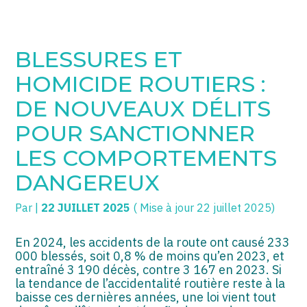
SOGECC – Coignières
TPE/PME
Créer et reprendre une activité
BLESSURES ET
SOGECC – Noisy
COMMERÇANTS
Gérer votre quotidien
HOMICIDE ROUTIERS :
SOGECC – République
GROUPE
Piloter votre entreprise
DE NOUVEAUX DÉLITS
POUR SANCTIONNER
SOGECC – Turbigo
SCI / LMNP
Développer votre entreprise
LES COMPORTEMENTS
PROFESSIONS LIBÉRALES
Construire votre patrimoine
DANGEREUX
HOLDING
Être prêt pour la facturation
électronique
Par
|
22 JUILLET 2025
( Mise à jour 22 juillet 2025)
PARTICULIERS
En 2024, les accidents de la route ont causé 233
EXPATRIÉ NON RÉSIDANT
000 blessés, soit 0,8 % de moins qu’en 2023, et
entraîné 3 190 décès, contre 3 167 en 2023. Si
IMPATRIÉ / EXPATRIÉ
la tendance de l’accidentalité routière reste à la
baisse ces dernières années, une loi vient tout