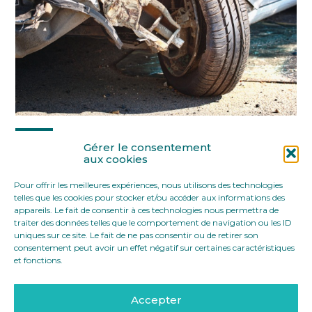
Partager :
Gérer le consentement
aux cookies
Pour offrir les meilleures expériences, nous utilisons des technologies
FaceBook
Twitter
LinkedIn
telles que les cookies pour stocker et/ou accéder aux informations des
appareils. Le fait de consentir à ces technologies nous permettra de
traiter des données telles que le comportement de navigation ou les ID
uniques sur ce site. Le fait de ne pas consentir ou de retirer son
consentement peut avoir un effet négatif sur certaines caractéristiques
et fonctions.
Accepter
Footer