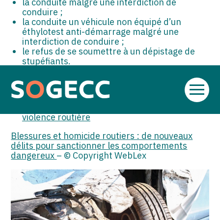
la conduite malgré une interdiction de
conduire ;
la conduite un véhicule non équipé d’un
éthylotest anti-démarrage malgré une
interdiction de conduire ;
le refus de se soumettre à un dépistage de
stupéfiants.
Sources :
Aller
Loi no 2025-622 du 9 juillet 2025 créant
au
l’homicide routier et visant à lutter contre la
contenu
violence routière
Blessures et homicide routiers : de nouveaux
délits pour sanctionner les comportements
dangereux
– © Copyright WebLex