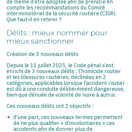
de même d’être adoptée afin de prendre en
ASSOCIATIONS
compte les recommandations du Comité
interministériel de la sécurité routière (CISR).
START-UP
Que faut-il en retenir ?
SECTEUR AUDIOVISUEL
Délits : mieux nommer pour
mieux sanctionner
Création de 3 nouveaux délits
Depuis le 11 juillet 2025, le Code pénal s’est
enrichi de 3 nouveaux délits : l’homicide routier
et les blessures routières, déclinées en 2
catégories, applicables lorsque l’accident routier
est dû à une conduite délibérément dangereuse,
bien que dénuée de volonté de nuire à autrui.
Ces nouveaux délits ont 2 objectifs :
d’une part, ces nouveaux termes permettent
de ne plus qualifier « d’involontaires » ces
accidents afin de donner plus de