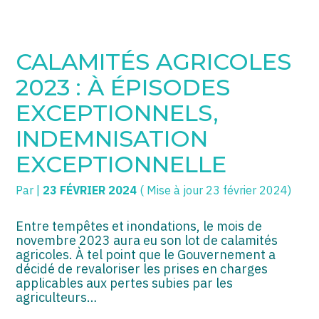
SOGECC – Coignières
TPE/PME
Créer et reprendre une activité
CALAMITÉS AGRICOLES
SOGECC – Noisy
COMMERÇANTS
Gérer votre quotidien
2023 : À ÉPISODES
SOGECC – République
GROUPE
Piloter votre entreprise
EXCEPTIONNELS,
INDEMNISATION
SOGECC – Turbigo
SCI / LMNP
Développer votre entreprise
EXCEPTIONNELLE
PROFESSIONS LIBÉRALES
Construire votre patrimoine
Par
|
23 FÉVRIER 2024
( Mise à jour 23 février 2024)
HOLDING
Être prêt pour la facturation
électronique
Entre tempêtes et inondations, le mois de
PARTICULIERS
novembre 2023 aura eu son lot de calamités
agricoles. À tel point que le Gouvernement a
EXPATRIÉ NON RÉSIDANT
décidé de revaloriser les prises en charges
applicables aux pertes subies par les
IMPATRIÉ / EXPATRIÉ
agriculteurs…