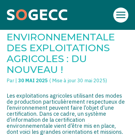
Aller
SOGECC – Coignières
TPE/PME
Créer et reprendre une activité
au
CERTIFICATION
contenu
SOGECC – Noisy
COMMERÇANTS
Gérer votre quotidien
ENVIRONNEMENTALE
SOGECC – République
GROUPE
Piloter votre entreprise
DES EXPLOITATIONS
AGRICOLES : DU
SOGECC – Turbigo
SCI / LMNP
Développer votre entreprise
NOUVEAU !
PROFESSIONS LIBÉRALES
Construire votre patrimoine
Par
|
30 MAI 2025
( Mise à jour 30 mai 2025)
HOLDING
Être prêt pour la facturation
électronique
Les exploitations agricoles utilisant des modes
PARTICULIERS
de production particulièrement respectueux de
l’environnement peuvent faire l’objet d’une
EXPATRIÉ NON RÉSIDANT
certification. Dans ce cadre, un système
d’information de la certification
IMPATRIÉ / EXPATRIÉ
environnementale vient d’être mis en place,
dont voici les grandes orientations et missions.