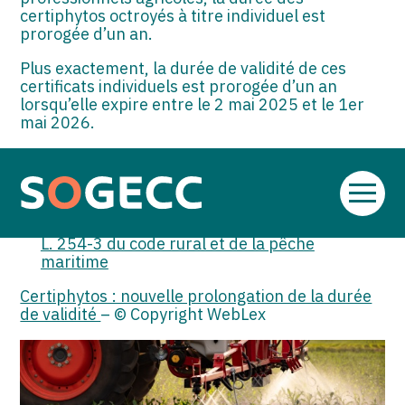
certiphytos octroyés à titre individuel est
prorogée d’un an.
Plus exactement, la durée de validité de ces
certificats individuels est prorogée d’un an
lorsqu’elle expire entre le 2 mai 2025 et le 1er
mai 2026.
Sources :
Décret no 2025-222 du 7 mars 2025
Aller
prorogeant d’un an la durée de validité du
au
certificat individuel prévu par le II de l’article
contenu
L. 254-3 du code rural et de la pêche
maritime
Certiphytos : nouvelle prolongation de la durée
de validité
– © Copyright WebLex