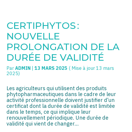
SOGECC – Coignières
TPE/PME
Créer et reprendre une activité
CERTIPHYTOS :
SOGECC – Noisy
COMMERÇANTS
Gérer votre quotidien
NOUVELLE
SOGECC – République
GROUPE
Piloter votre entreprise
PROLONGATION DE LA
DURÉE DE VALIDITÉ
SOGECC – Turbigo
SCI / LMNP
Développer votre entreprise
Par
ADMIN
|
13 MARS 2025
( Mise à jour 13 mars
PROFESSIONS LIBÉRALES
Construire votre patrimoine
2025)
HOLDING
Être prêt pour la facturation
électronique
Les agriculteurs qui utilisent des produits
phytopharmaceutiques dans le cadre de leur
PARTICULIERS
activité professionnelle doivent justifier d’un
certificat dont la durée de validité est limitée
EXPATRIÉ NON RÉSIDANT
dans le temps, ce qui implique leur
renouvellement périodique. Une durée de
IMPATRIÉ / EXPATRIÉ
validité qui vient de changer…