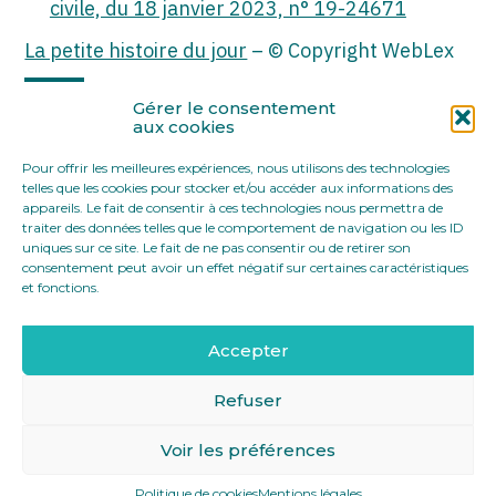
civile, du 18 janvier 2023, n° 19-24671
La petite histoire du jour
– © Copyright WebLex
Partager :
Gérer le consentement
aux cookies
Pour offrir les meilleures expériences, nous utilisons des technologies
FaceBook
Twitter
LinkedIn
telles que les cookies pour stocker et/ou accéder aux informations des
appareils. Le fait de consentir à ces technologies nous permettra de
traiter des données telles que le comportement de navigation ou les ID
uniques sur ce site. Le fait de ne pas consentir ou de retirer son
consentement peut avoir un effet négatif sur certaines caractéristiques
et fonctions.
Accepter
Footer
12 rue Yves Toudic 75010 Paris
Linkedin
Principale
Refuser
Voir les préférences
Footer
MENTIONS LÉGALES
PLAN DU SITE
Politique de cookies
Mentions légales