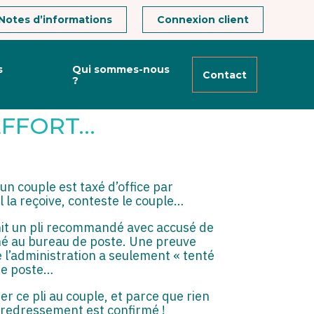
Notes d’informations
Connexion client
s
Qui sommes-nous
Contact
?
HE À
’EFFORT…
un couple est taxé d’office par
l la reçoive, conteste le couple…
urnit un pli recommandé avec accusé de
rné au bureau de poste. Une preuve
 l’administration a seulement « tenté
 de poste…
er ce pli au couple, et parce que rien
e redressement est confirmé !