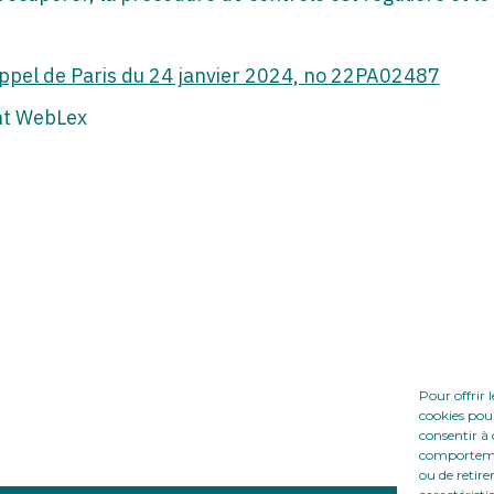
’appel de Paris du 24 janvier 2024, no 22PA02487
ht WebLex
Pour offrir 
cookies pour
consentir à 
comportement
ou de retire