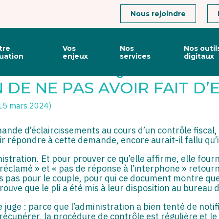
Connexion
Nous rejoindre
tre
Vos
Nos
Nos outil
tuation
enjeux
services
digitaux
 D’UN COUPLE QUI REPROC
 DE NE PAS AVOIR FAIT D
 15 mars 2024)
ande d’éclaircissements au cours d’un contrôle fiscal, 
r répondre à cette demande, encore aurait-il fallu qu’i
inistration. Et pour prouver ce qu’elle affirme, elle fo
n réclamé » et « pas de réponse à l’interphone » retou
is pas pour le couple, pour qui ce document montre que
prouve que le pli a été mis à leur disposition au bureau
 juge : parce que l’administration a bien tenté de notifi
 récupérer, la procédure de contrôle est régulière et l