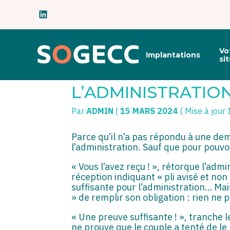
Subheader
Principal
Vo
Implantations
Aller
si
au
C’EST L’HISTOIRE
contenu
L’ADMINISTRATION
Par
ADMIN
|
15 MARS 2024
( Mise à jour
Parce qu’il n’a pas répondu à une dem
l’administration. Sauf que pour pouvoi
« Vous l’avez reçu ! », rétorque l’adm
réception indiquant « pli avisé et no
suffisante pour l’administration… Ma
» de remplir son obligation : rien ne 
« Une preuve suffisante ! », tranche le
ne prouve que le couple a tenté de le