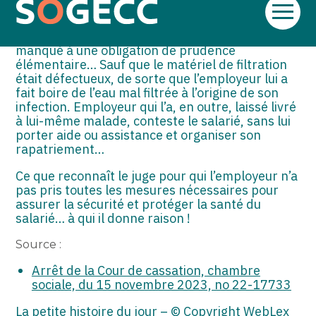
ASSOCIATIONS
pays n’est pas potable, lui rétorque l’employeur
Aller
qui rappelle qu’il lui a tout de même fourni du
au
matériel de filtration : pour lui, le salarié a
START-UP
contenu
manqué à une obligation de prudence
élémentaire… Sauf que le matériel de filtration
SECTEUR AUDIOVISUEL
était défectueux, de sorte que l’employeur lui a
fait boire de l’eau mal filtrée à l’origine de son
infection. Employeur qui l’a, en outre, laissé livré
à lui-même malade, conteste le salarié, sans lui
porter aide ou assistance et organiser son
rapatriement…
Ce que reconnaît le juge pour qui l’employeur n’a
pas pris toutes les mesures nécessaires pour
assurer la sécurité et protéger la santé du
salarié… à qui il donne raison !
Source :
Arrêt de la Cour de cassation, chambre
sociale, du 15 novembre 2023, no 22-17733
La petite histoire du jour
– © Copyright WebLex