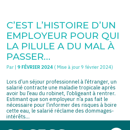
SOGECC – Coignières
TPE/PME
Créer et reprendre une activité
C’EST L’HISTOIRE D’UN
SOGECC – Noisy
COMMERÇANTS
Gérer votre quotidien
EMPLOYEUR POUR QUI
SOGECC – République
GROUPE
Piloter votre entreprise
LA PILULE A DU MAL À
PASSER…
SOGECC – Turbigo
SCI / LMNP
Développer votre entreprise
Par
|
9 FÉVRIER 2024
( Mise à jour 9 février 2024)
PROFESSIONS LIBÉRALES
Construire votre patrimoine
HOLDING
Être prêt pour la facturation
Lors d’un séjour professionnel à l’étranger, un
électronique
salarié contracte une maladie tropicale après
avoir bu l’eau du robinet, l’obligeant à rentrer.
PARTICULIERS
Estimant que son employeur n’a pas fait le
nécessaire pour l’informer des risques à boire
EXPATRIÉ NON RÉSIDANT
cette eau, le salarié réclame des dommages-
intérêts…
IMPATRIÉ / EXPATRIÉ
Pourtant, il est notoire que l’eau de ville dans ce