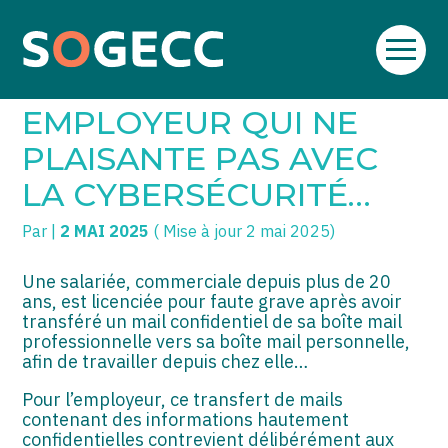
Aller
SOGECC – Coignières
TPE/PME
Créer et reprendre une activité
au
C’EST L’HISTOIRE D’UN
contenu
SOGECC – Noisy
COMMERÇANTS
Gérer votre quotidien
EMPLOYEUR QUI NE
SOGECC – République
GROUPE
Piloter votre entreprise
PLAISANTE PAS AVEC
LA CYBERSÉCURITÉ…
SOGECC – Turbigo
SCI / LMNP
Développer votre entreprise
Par
|
2 MAI 2025
( Mise à jour 2 mai 2025)
PROFESSIONS LIBÉRALES
Construire votre patrimoine
HOLDING
Être prêt pour la facturation
Une salariée, commerciale depuis plus de 20
électronique
ans, est licenciée pour faute grave après avoir
transféré un mail confidentiel de sa boîte mail
PARTICULIERS
professionnelle vers sa boîte mail personnelle,
afin de travailler depuis chez elle…
EXPATRIÉ NON RÉSIDANT
Pour l’employeur, ce transfert de mails
IMPATRIÉ / EXPATRIÉ
contenant des informations hautement
confidentielles contrevient délibérément aux