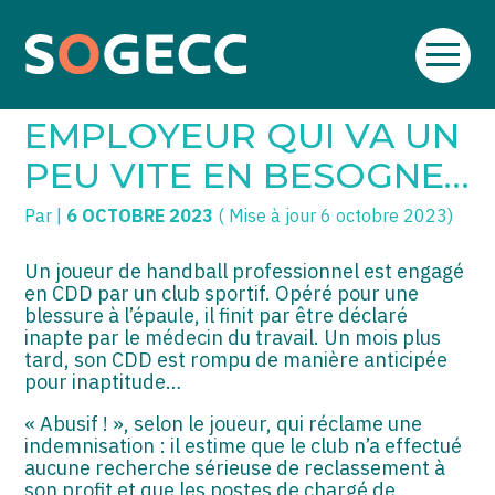
Aller
SOGECC – Coignières
TPE/PME
Créer et reprendre une activité
au
C’EST L’HISTOIRE D’UN
contenu
SOGECC – Noisy
COMMERÇANTS
Gérer votre quotidien
EMPLOYEUR QUI VA UN
SOGECC – République
GROUPE
Piloter votre entreprise
PEU VITE EN BESOGNE…
SOGECC – Turbigo
SCI / LMNP
Développer votre entreprise
Par
|
6 OCTOBRE 2023
( Mise à jour 6 octobre 2023)
PROFESSIONS LIBÉRALES
Construire votre patrimoine
Un joueur de handball professionnel est engagé
en CDD par un club sportif. Opéré pour une
HOLDING
Être prêt pour la facturation
blessure à l’épaule, il finit par être déclaré
électronique
inapte par le médecin du travail. Un mois plus
PARTICULIERS
tard, son CDD est rompu de manière anticipée
pour inaptitude…
EXPATRIÉ NON RÉSIDANT
« Abusif ! », selon le joueur, qui réclame une
indemnisation : il estime que le club n’a effectué
IMPATRIÉ / EXPATRIÉ
aucune recherche sérieuse de reclassement à
son profit et que les postes de chargé de