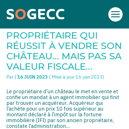
Aller
SOGECC – Coignières
TPE/PME
Créer et reprendre une activité
au
C’EST L’HISTOIRE D’UN
contenu
SOGECC – Noisy
COMMERÇANTS
Gérer votre quotidien
PROPRIÉTAIRE QUI
SOGECC – République
GROUPE
Piloter votre entreprise
RÉUSSIT À VENDRE SON
CHÂTEAU… MAIS PAS SA
SOGECC – Turbigo
SCI / LMNP
Développer votre entreprise
VALEUR FISCALE…
PROFESSIONS LIBÉRALES
Construire votre patrimoine
Par
|
16 JUIN 2023
( Mise à jour 16 juin 2023)
HOLDING
Être prêt pour la facturation
électronique
Le propriétaire d’un château le met en vente et
PARTICULIERS
confie un mandat à un agent immobilier qui finit
par trouver un acquéreur. Acquéreur qui
EXPATRIÉ NON RÉSIDANT
l’achète pour un prix 10 fois supérieur au
montant déclaré à l’impôt sur la fortune
IMPATRIÉ / EXPATRIÉ
immobilière (IFI) par son ancien propriétaire,
constate l’administration…