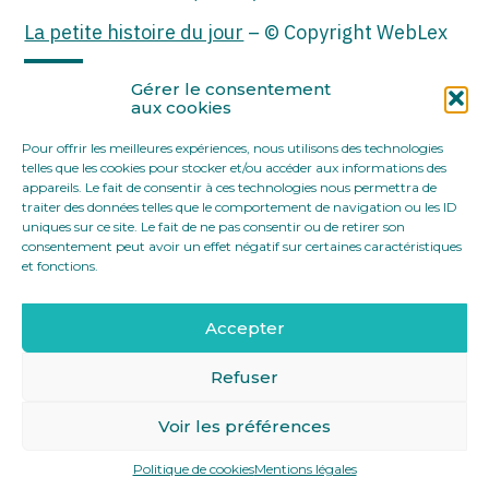
La petite histoire du jour
– © Copyright WebLex
Partager :
Gérer le consentement
aux cookies
Pour offrir les meilleures expériences, nous utilisons des technologies
FaceBook
Twitter
LinkedIn
telles que les cookies pour stocker et/ou accéder aux informations des
appareils. Le fait de consentir à ces technologies nous permettra de
traiter des données telles que le comportement de navigation ou les ID
uniques sur ce site. Le fait de ne pas consentir ou de retirer son
consentement peut avoir un effet négatif sur certaines caractéristiques
et fonctions.
Accepter
Footer
12 rue Yves Toudic 75010 Paris
Linkedin
Principale
Refuser
Voir les préférences
Footer
MENTIONS LÉGALES
PLAN DU SITE
Politique de cookies
Mentions légales
Conception et réalisation
Classe 7