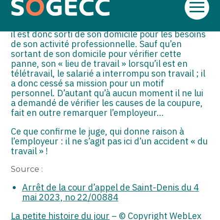
ASSOCIATIONS
Sauf qu’il est sorti de chez lui pour comprendre
Aller
l’origine de la panne, la liaison internet étant
au
essentielle pour son travail, rappelle le salarié :
START-UP
contenu
il est donc sorti de son domicile pour les besoins
de son activité professionnelle. Sauf qu’en
SECTEUR AUDIOVISUEL
sortant de son domicile pour vérifier cette
panne, son « lieu de travail » lorsqu’il est en
télétravail, le salarié a interrompu son travail ; il
a donc cessé sa mission pour un motif
personnel. D’autant qu’à aucun moment il ne lui
a demandé de vérifier les causes de la coupure,
fait en outre remarquer l’employeur…
Ce que confirme le juge, qui donne raison à
l’employeur : il ne s’agit pas ici d’un accident « du
travail » !
Source :
Arrêt de la cour d’appel de Saint-Denis du 4
mai 2023, no 22/00884
La petite histoire du jour
– © Copyright WebLex