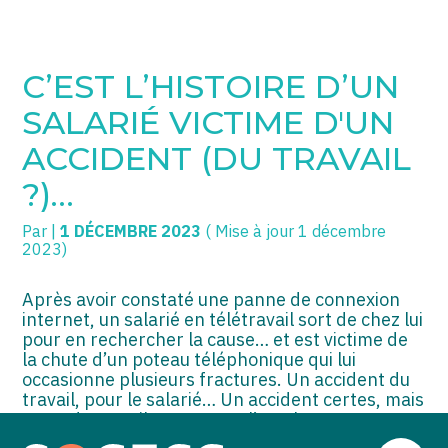
SOGECC – Coignières
TPE/PME
Créer et reprendre une activité
C’EST L’HISTOIRE D’UN
SOGECC – Noisy
COMMERÇANTS
Gérer votre quotidien
SALARIÉ VICTIME D'UN
SOGECC – République
GROUPE
Piloter votre entreprise
ACCIDENT (DU TRAVAIL
?)…
SOGECC – Turbigo
SCI / LMNP
Développer votre entreprise
Par
|
1 DÉCEMBRE 2023
( Mise à jour 1 décembre
PROFESSIONS LIBÉRALES
Construire votre patrimoine
2023)
HOLDING
Être prêt pour la facturation
électronique
Après avoir constaté une panne de connexion
internet, un salarié en télétravail sort de chez lui
PARTICULIERS
pour en rechercher la cause… et est victime de
la chute d’un poteau téléphonique qui lui
EXPATRIÉ NON RÉSIDANT
occasionne plusieurs fractures. Un accident du
travail, pour le salarié… Un accident certes, mais
IMPATRIÉ / EXPATRIÉ
pas « du travail », conteste l’employeur…