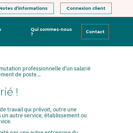
Notes d’informations
Connexion client
s
Qui sommes-nous
Contact
?
 D’EMPLOYEUR ?
 mutation professionnelle d’un salarié
ngement de poste…
ié !
e travail qui prévoit, outre une
s un autre service, établissement ou
vice.
loité par une autre entreprise du