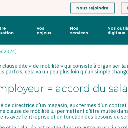
Connexion
Nous rejoindre
tre
Vos
Nos
Nos outil
tuation
enjeux
services
digitaux
POSTE … OU CHANGEMENT
ier 2024)
 clause dite « de mobilité » qui consiste à organiser la
ais parfois, cela va un peu plus loin qu’un simple cha
loyeur = accord du salar
 de directrice d’un magasin, aux termes d’un contrat d
ne clause de mobilité lui permettant d’être mutée dan
liens avec l’entreprise et en fonction des besoins du ser
ivée et la salariée est mutée dans un autre magasin exp