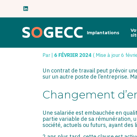
Subheader
Principal
Vo
Implantations
Aller
si
au
CHANGEMENT DE 
contenu
Par
|
6 FÉVRIER 2024
( Mise à jour 6 févr
Un contrat de travail peut prévoir une
sur un autre poste de l’entreprise. M
Changement d’emp
Une salariée est embauchée en qualité
partie variable de sa rémunération, u
société, actuels ou futurs, ayant des 
2 ans plus tard, cette clause est act