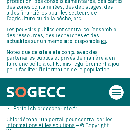
protection, des conseils alimentaires, des cartes
des zones contaminées, des dépistages, des
aides financières pour les secteurs de
l’agriculture ou de la pêche, etc.
Les pouvoirs publics ont centralisé l’ensemble
des ressources, des recherches et des
actualités sur un même site, disponible
ici
.
Notez que ce site a été conçu avec des
partenaires publics et privés de manière à en
faire une boîte à outils, mis régulièrement à jour
pour faciliter l’information de la population.
Sources :
Actualité du ministère des Outre-mer du 10
Aller
septembre 2025 : « Lancement du portail
au
chlordecone-info.fr »
contenu
Portail chlordecone-info.fr
Chlordécone : un portail pour centraliser les
informations et les solutions
– © Copyright