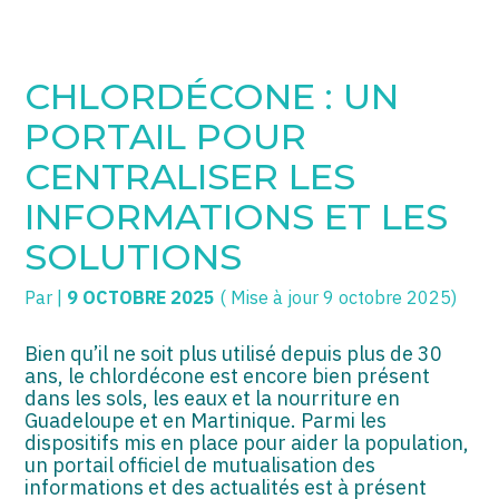
SOGECC – Coignières
TPE/PME
Créer et reprendre une activité
CHLORDÉCONE : UN
SOGECC – Noisy
COMMERÇANTS
Gérer votre quotidien
PORTAIL POUR
SOGECC – République
GROUPE
Piloter votre entreprise
CENTRALISER LES
INFORMATIONS ET LES
SOGECC – Turbigo
SCI / LMNP
Développer votre entreprise
SOLUTIONS
PROFESSIONS LIBÉRALES
Construire votre patrimoine
Par
|
9 OCTOBRE 2025
( Mise à jour 9 octobre 2025)
HOLDING
Être prêt pour la facturation
électronique
Bien qu’il ne soit plus utilisé depuis plus de 30
PARTICULIERS
ans, le chlordécone est encore bien présent
dans les sols, les eaux et la nourriture en
EXPATRIÉ NON RÉSIDANT
Guadeloupe et en Martinique. Parmi les
dispositifs mis en place pour aider la population,
IMPATRIÉ / EXPATRIÉ
un portail officiel de mutualisation des
informations et des actualités est à présent