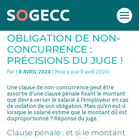
Aller
SOGECC – Coignières
TPE/PME
Créer et reprendre une activité
au
CLAUSE PÉNALE ET
contenu
SOGECC – Noisy
COMMERÇANTS
Gérer votre quotidien
OBLIGATION DE NON-
SOGECC – République
GROUPE
Piloter votre entreprise
CONCURRENCE :
PRÉCISIONS DU JUGE !
SOGECC – Turbigo
SCI / LMNP
Développer votre entreprise
Par
|
8 AVRIL 2024
( Mise à jour 8 avril 2024)
PROFESSIONS LIBÉRALES
Construire votre patrimoine
HOLDING
Être prêt pour la facturation
Une clause de non-concurrence peut être
électronique
assortie d’une clause pénale fixant le montant
que devra verser le salarié à l’employeur en cas
PARTICULIERS
de violation de son obligation. Mais qu’en est-il
lorsque le salarié estime que le montant dû est
EXPATRIÉ NON RÉSIDANT
disproportionné ? Réponse du juge.
IMPATRIÉ / EXPATRIÉ
Clause pénale : et si le montant