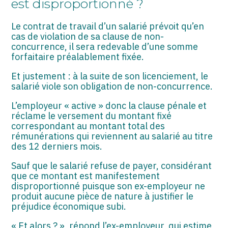
est disproportionné ?
ASSOCIATIONS
Le contrat de travail d’un salarié prévoit qu’en
START-UP
cas de violation de sa clause de non-
concurrence, il sera redevable d’une somme
SECTEUR AUDIOVISUEL
forfaitaire préalablement fixée.
Et justement : à la suite de son licenciement, le
salarié viole son obligation de non-concurrence.
L’employeur « active » donc la clause pénale et
réclame le versement du montant fixé
correspondant au montant total des
rémunérations qui reviennent au salarié au titre
des 12 derniers mois.
Sauf que le salarié refuse de payer, considérant
que ce montant est manifestement
disproportionné puisque son ex-employeur ne
produit aucune pièce de nature à justifier le
préjudice économique subi.
« Et alors ? », répond l’ex-employeur, qui estime