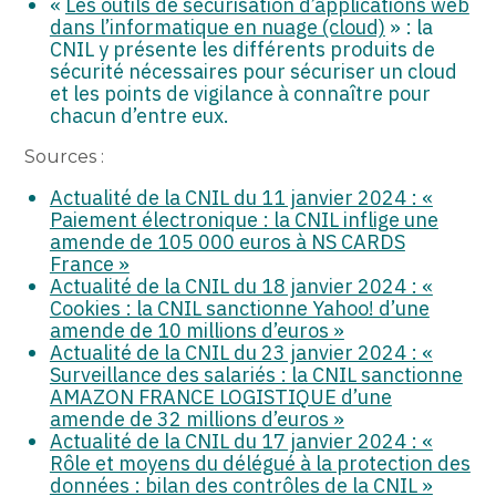
«
Les outils de sécurisation d’applications web
dans l’informatique en nuage (cloud)
» : la
CNIL y présente les différents produits de
sécurité nécessaires pour sécuriser un cloud
et les points de vigilance à connaître pour
chacun d’entre eux.
Sources :
Actualité de la CNIL du 11 janvier 2024 : «
Paiement électronique : la CNIL inflige une
amende de 105 000 euros à NS CARDS
France »
Actualité de la CNIL du 18 janvier 2024 : «
Cookies : la CNIL sanctionne Yahoo! d’une
amende de 10 millions d’euros »
Actualité de la CNIL du 23 janvier 2024 : «
Surveillance des salariés : la CNIL sanctionne
AMAZON FRANCE LOGISTIQUE d’une
amende de 32 millions d’euros »
Actualité de la CNIL du 17 janvier 2024 : «
Rôle et moyens du délégué à la protection des
données : bilan des contrôles de la CNIL »