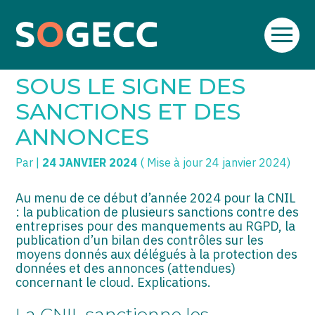
Aller
SOGECC – Coignières
TPE/PME
Créer et reprendre une activité
au
CNIL : UN DÉBUT 2024
contenu
SOGECC – Noisy
COMMERÇANTS
Gérer votre quotidien
SOUS LE SIGNE DES
SOGECC – République
GROUPE
Piloter votre entreprise
SANCTIONS ET DES
ANNONCES
SOGECC – Turbigo
SCI / LMNP
Développer votre entreprise
Par
|
24 JANVIER 2024
( Mise à jour 24 janvier 2024)
PROFESSIONS LIBÉRALES
Construire votre patrimoine
HOLDING
Être prêt pour la facturation
Au menu de ce début d’année 2024 pour la CNIL
électronique
: la publication de plusieurs sanctions contre des
entreprises pour des manquements au RGPD, la
PARTICULIERS
publication d’un bilan des contrôles sur les
moyens donnés aux délégués à la protection des
EXPATRIÉ NON RÉSIDANT
données et des annonces (attendues)
concernant le cloud. Explications.
IMPATRIÉ / EXPATRIÉ
La CNIL sanctionne les