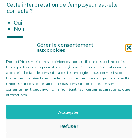
ASSOCIATIONS
Cette interprétation de l’employeur est-elle
correcte ?
START-UP
Oui
Non
SECTEUR AUDIOVISUEL
Partager :
Gérer le consentement
aux cookies
Pour offrir les meilleures expériences, nous utilisons des technologies
FaceBook
Twitter
LinkedIn
telles que les cookies pour stocker et/ou accéder aux informations des
appareils. Le fait de consentir à ces technologies nous permettra de
traiter des données telles que le comportement de navigation ou les ID
uniques sur ce site. Le fait de ne pas consentir ou de retirer son
consentement peut avoir un effet négatif sur certaines caractéristiques
et fonctions.
Accepter
Footer
12 rue Yves Toudic 75010 Paris
Linkedin
Principale
Refuser