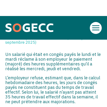
SOGECC – Coignières
TPE/PME
Créer et reprendre une activité
CONGÉS PAYÉS =
SOGECC – Noisy
COMMERÇANTS
Gérer votre quotidien
HEURES IMPAYÉES ?
Aller
au
SOGECC – République
GROUPE
Piloter votre entreprise
Par
ADMIN
|
25 SEPTEMBRE 2025
( Mise à jour 25
contenu
septembre 2025)
SOGECC – Turbigo
SCI / LMNP
Développer votre entreprise
Un salarié qui était en congés payés le lundi et le
PROFESSIONS LIBÉRALES
Construire votre patrimoine
mardi réclame à son employeur le paiement
(majoré) des heures supplémentaires qu’il a
HOLDING
Être prêt pour la facturation
réalisé les mercredi, jeudi et vendredi.
électronique
PARTICULIERS
L’employeur refuse, estimant que, dans le calcul
hebdomadaire des heures, les jours de congés
payés ne constituent pas du temps de travail
EXPATRIÉ NON RÉSIDANT
effectif. Selon lui, le salarié n’ayant pas atteint
35 heures de travail effectif dans la semaine, il
IMPATRIÉ / EXPATRIÉ
ne peut prétendre aux majorations.