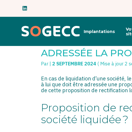
Subheader
Principal
Vo
Implantations
Aller
si
au
CONTRÔLE FISCAL 
contenu
ADRESSÉE LA PRO
Par
|
2 SEPTEMBRE 2024
( Mise à jour 2
En cas de liquidation d’une société, le
à lui que doit être adressée une propos
de cette proposition de rectification 
Proposition de rec
société liquidée ?