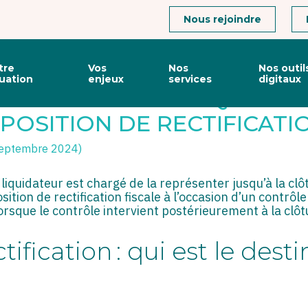
Connexion
Nous rejoindre
tre
Vos
Nos
Nos outil
tuation
enjeux
services
digitaux
D’UNE SOCIÉTÉ LIQUIDÉE :
POSITION DE RECTIFICATIO
 septembre 2024)
 liquidateur est chargé de la représenter jusqu’à la clôtu
ition de rectification fiscale à l’occasion d’un contrôle 
lorsque le contrôle intervient postérieurement à la clô
tification : qui est le dest