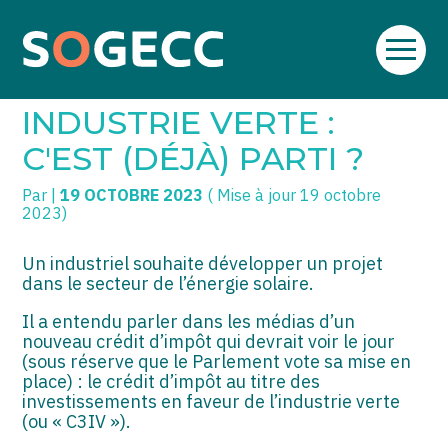
Aller
SOGECC – Coignières
TPE/PME
Créer et reprendre une activité
au
CRÉDIT D'IMPÔT
contenu
SOGECC – Noisy
COMMERÇANTS
Gérer votre quotidien
INDUSTRIE VERTE :
SOGECC – République
GROUPE
Piloter votre entreprise
C'EST (DÉJÀ) PARTI ?
SOGECC – Turbigo
SCI / LMNP
Développer votre entreprise
Par
|
19 OCTOBRE 2023
( Mise à jour 19 octobre
2023)
PROFESSIONS LIBÉRALES
Construire votre patrimoine
Un industriel souhaite développer un projet
HOLDING
Être prêt pour la facturation
dans le secteur de l’énergie solaire.
électronique
Il a entendu parler dans les médias d’un
PARTICULIERS
nouveau crédit d’impôt qui devrait voir le jour
(sous réserve que le Parlement vote sa mise en
EXPATRIÉ NON RÉSIDANT
place) : le crédit d’impôt au titre des
investissements en faveur de l’industrie verte
IMPATRIÉ / EXPATRIÉ
(ou « C3IV »).