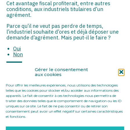
ASSOCIATIONS
Cet avantage fiscal profiterait, entre autres
conditions, aux industriels titulaires d’un
agrément.
START-UP
Parce qu’il ne veut pas perdre de temps,
SECTEUR AUDIOVISUEL
l’industriel souhaite d’ores et déjà déposer une
demande d’agrément. Mais peut-il le faire ?
Oui
Non
Partager :
Gérer le consentement
aux cookies
Pour offrir les meilleures expériences, nous utilisons des technologies
FaceBook
Twitter
LinkedIn
telles que les cookies pour stocker et/ou accéder aux informations des
appareils. Le fait de consentir à ces technologies nous permettra de
traiter des données telles que le comportement de navigation ou les ID
uniques sur ce site. Le fait de ne pas consentir ou de retirer son
consentement peut avoir un effet négatif sur certaines caractéristiques
et fonctions.