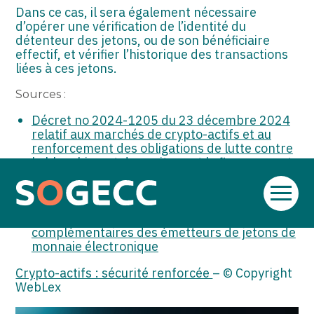
Dans ce cas, il sera également nécessaire
d’opérer une vérification de l’identité du
détenteur des jetons, ou de son bénéficiaire
effectif, et vérifier l’historique des transactions
liées à ces jetons.
Sources :
Décret no 2024-1205 du 23 décembre 2024
relatif aux marchés de crypto-actifs et au
renforcement des obligations de lutte contre
le blanchiment de capitaux et le financement
du terrorisme en matière de transfert de
crypto-actifs
Aller
Décret no 2024-1216 du 28 décembre 2024
au
relatif aux mesures de vigilance
contenu
complémentaires des émetteurs de jetons de
monnaie électronique
Crypto-actifs : sécurité renforcée
– © Copyright
WebLex