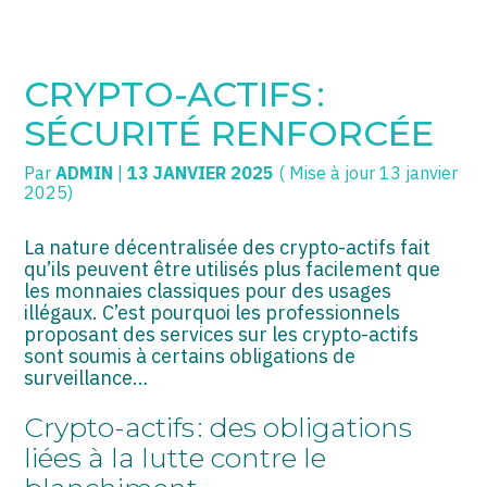
SOGECC – Coignières
TPE/PME
Créer et reprendre une activité
CRYPTO-ACTIFS :
SOGECC – Noisy
COMMERÇANTS
Gérer votre quotidien
SÉCURITÉ RENFORCÉE
SOGECC – République
GROUPE
Piloter votre entreprise
Par
ADMIN
|
13 JANVIER 2025
( Mise à jour 13 janvier
2025)
SOGECC – Turbigo
SCI / LMNP
Développer votre entreprise
La nature décentralisée des crypto-actifs fait
PROFESSIONS LIBÉRALES
Construire votre patrimoine
qu’ils peuvent être utilisés plus facilement que
les monnaies classiques pour des usages
HOLDING
Être prêt pour la facturation
illégaux. C’est pourquoi les professionnels
électronique
proposant des services sur les crypto-actifs
PARTICULIERS
sont soumis à certains obligations de
surveillance…
EXPATRIÉ NON RÉSIDANT
Crypto-actifs : des obligations
IMPATRIÉ / EXPATRIÉ
liées à la lutte contre le