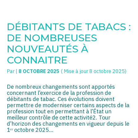
SOGECC – Coignières
TPE/PME
Créer et reprendre une activité
DÉBITANTS DE TABACS :
SOGECC – Noisy
COMMERÇANTS
Gérer votre quotidien
DE NOMBREUSES
SOGECC – République
GROUPE
Piloter votre entreprise
NOUVEAUTÉS À
CONNAITRE
SOGECC – Turbigo
SCI / LMNP
Développer votre entreprise
Par
|
8 OCTOBRE 2025
( Mise à jour 8 octobre 2025)
PROFESSIONS LIBÉRALES
Construire votre patrimoine
HOLDING
Être prêt pour la facturation
De nombreux changements sont apportés
électronique
concernant l’exercice de la profession de
débitants de tabac. Ces évolutions doivent
PARTICULIERS
permettre de moderniser certains aspects de la
profession tout en permettant à l’État un
EXPATRIÉ NON RÉSIDANT
meilleur contrôle de cette activité2. Tour
d’horizon des changements en vigueur depuis le
IMPATRIÉ / EXPATRIÉ
1ᵉʳ octobre 2025…