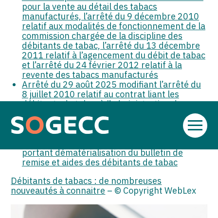
pour la vente au détail des tabacs
manufacturés, l’arrêté du 9 décembre 2010
relatif aux modalités de fonctionnement de la
commission chargée de la discipline des
débitants de tabac, l’arrêté du 13 décembre
2011 relatif à l’agencement du débit de tabac
et l’arrêté du 24 février 2012 relatif à la
revente des tabacs manufacturés
Arrêté du 29 août 2025 modifiant l’arrêté du
8 juillet 2010 relatif au contrat liant les
débitants de tabac à l’administration des
douanes et droits indirects dans le cadre de
l’exercice du monopole de vente au détail des
Aller
tabacs manufacturés
au
Décret no 2025-972 du 29 septembre 2025
contenu
portant dématérialisation du bulletin de
remise et aides des débitants de tabac
Débitants de tabacs : de nombreuses
nouveautés à connaitre
– © Copyright WebLex