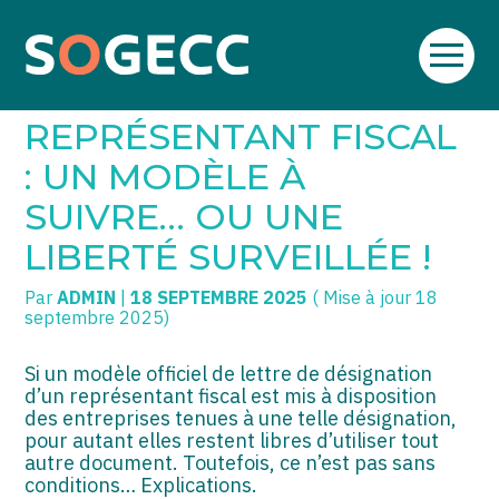
Aller
SOGECC – Coignières
TPE/PME
Créer et reprendre une activité
au
DÉSIGNATION D’UN
contenu
SOGECC – Noisy
COMMERÇANTS
Gérer votre quotidien
REPRÉSENTANT FISCAL
SOGECC – République
GROUPE
Piloter votre entreprise
: UN MODÈLE À
SUIVRE… OU UNE
SOGECC – Turbigo
SCI / LMNP
Développer votre entreprise
LIBERTÉ SURVEILLÉE !
PROFESSIONS LIBÉRALES
Construire votre patrimoine
Par
ADMIN
|
18 SEPTEMBRE 2025
( Mise à jour 18
HOLDING
Être prêt pour la facturation
septembre 2025)
électronique
PARTICULIERS
Si un modèle officiel de lettre de désignation
d’un représentant fiscal est mis à disposition
EXPATRIÉ NON RÉSIDANT
des entreprises tenues à une telle désignation,
pour autant elles restent libres d’utiliser tout
IMPATRIÉ / EXPATRIÉ
autre document. Toutefois, ce n’est pas sans
conditions… Explications.