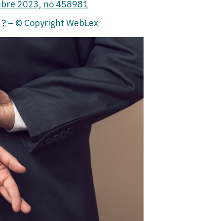
embre 2023, no 458981
 ?
– © Copyright WebLex