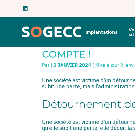
Subheader
Principal
Vo
Implantations
Aller
si
au
DÉTOURNEMENT DE
contenu
COMPTE !
Par
|
2 JANVIER 2024
( Mise à jour 2 janv
Une société est victime d’un détourn
subit une perte, mais l’administration 
Détournement de f
Une société est victime d’un détourn
qu’elle subit une perte, elle déduit 