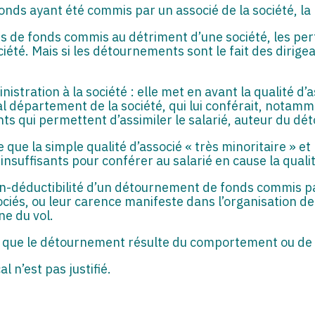
nds ayant été commis par un associé de la société, la p
 de fonds commis au détriment d’une société, les perte
iété. Mais si les détournements sont le fait des dirige
ministration à la société : elle met en avant la qualité 
pal département de la société, qui lui conférait, notam
ts qui permettent d’assimiler le salarié, auteur du dé
e que la simple qualité d’associé « très minoritaire » et
nsuffisants pour conférer au salarié en cause la qualit
non-déductibilité d’un détournement de fonds commis pa
iés, ou leur carence manifeste dans l’organisation de 
ine du vol.
uvé que le détournement résulte du comportement ou de 
 n’est pas justifié.