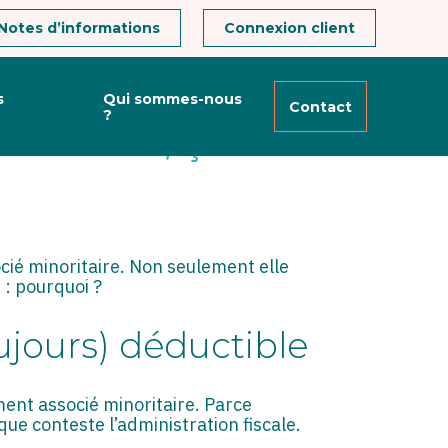
Notes d’informations
Connexion client
s
Qui sommes-nous
Contact
?
L’AUTEUR, ÇA
cié minoritaire. Non seulement elle
 : pourquoi ?
ujours) déductible
ent associé minoritaire. Parce
ue conteste l’administration fiscale.