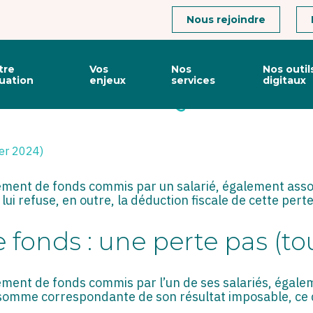
Connexion
Nous rejoindre
tre
Vos
Nos
Nos outil
tuation
enjeux
services
digitaux
 FONDS : LA QUALITÉ DE 
ier 2024)
ement de fonds commis par un salarié, également asso
lui refuse, en outre, la déduction fiscale de cette perte
onds : une perte pas (to
ement de fonds commis par l’un de ses salariés, égalem
la somme correspondante de son résultat imposable, ce q