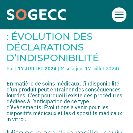
Aller
SOGECC – Coignières
TPE/PME
Créer et reprendre une activité
au
DISPOSITIFS MÉDICAUX
contenu
SOGECC – Noisy
COMMERÇANTS
Gérer votre quotidien
: ÉVOLUTION DES
SOGECC – République
GROUPE
Piloter votre entreprise
DÉCLARATIONS
D’INDISPONIBILITÉ
SOGECC – Turbigo
SCI / LMNP
Développer votre entreprise
Par
|
17 JUILLET 2024
( Mise à jour 17 juillet 2024)
PROFESSIONS LIBÉRALES
Construire votre patrimoine
HOLDING
Être prêt pour la facturation
En matière de soins médicaux, l’indisponibilité
électronique
d’un produit peut entraîner des conséquences
lourdes. C’est pourquoi il existe des procédures
PARTICULIERS
dédiées à l’anticipation de ce type
d’évènements. Évolutions à venir pour les
EXPATRIÉ NON RÉSIDANT
dispositifs médicaux et les dispositifs médicaux
in vitro…
IMPATRIÉ / EXPATRIÉ
Mise en place d’un meilleur suivi