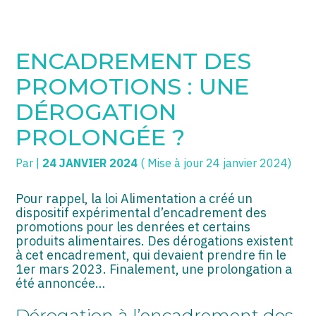
SOGECC – Coignières
TPE/PME
Créer et reprendre une activité
ENCADREMENT DES
SOGECC – Noisy
COMMERÇANTS
Gérer votre quotidien
PROMOTIONS : UNE
SOGECC – République
GROUPE
Piloter votre entreprise
DÉROGATION
PROLONGÉE ?
SOGECC – Turbigo
SCI / LMNP
Développer votre entreprise
Par
|
24 JANVIER 2024
( Mise à jour 24 janvier 2024)
PROFESSIONS LIBÉRALES
Construire votre patrimoine
HOLDING
Être prêt pour la facturation
Pour rappel, la loi Alimentation a créé un
électronique
dispositif expérimental d’encadrement des
promotions pour les denrées et certains
PARTICULIERS
produits alimentaires. Des dérogations existent
à cet encadrement, qui devaient prendre fin le
EXPATRIÉ NON RÉSIDANT
1er mars 2023. Finalement, une prolongation a
été annoncée…
IMPATRIÉ / EXPATRIÉ
Dérogation à l’encadrement des