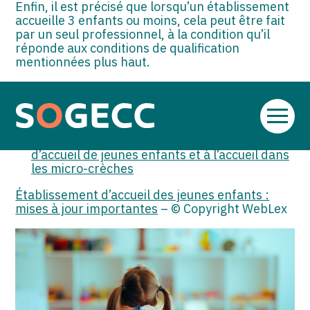
Enfin, il est précisé que lorsqu’un établissement
accueille 3 enfants ou moins, cela peut être fait
par un seul professionnel, à la condition qu’il
réponde aux conditions de qualification
mentionnées plus haut.
Sources :
Décret no 2025-304 du 1er avril 2025 relatif
Aller
aux autorisations de création, d’extension et
au
de transformation des établissements
contenu
d’accueil de jeunes enfants et à l’accueil dans
les micro-crèches
Établissement d’accueil des jeunes enfants :
mises à jour importantes
– © Copyright WebLex