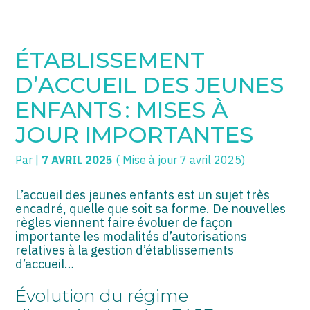
SOGECC – Coignières
TPE/PME
Créer et reprendre une activité
ÉTABLISSEMENT
SOGECC – Noisy
COMMERÇANTS
Gérer votre quotidien
D’ACCUEIL DES JEUNES
SOGECC – République
GROUPE
Piloter votre entreprise
ENFANTS : MISES À
JOUR IMPORTANTES
SOGECC – Turbigo
SCI / LMNP
Développer votre entreprise
Par
|
7 AVRIL 2025
( Mise à jour 7 avril 2025)
PROFESSIONS LIBÉRALES
Construire votre patrimoine
HOLDING
Être prêt pour la facturation
L’accueil des jeunes enfants est un sujet très
électronique
encadré, quelle que soit sa forme. De nouvelles
règles viennent faire évoluer de façon
PARTICULIERS
importante les modalités d’autorisations
relatives à la gestion d’établissements
EXPATRIÉ NON RÉSIDANT
d’accueil…
IMPATRIÉ / EXPATRIÉ
Évolution du régime