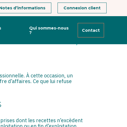
Notes d’informations
Connexion client
s
Qui sommes-nous
Contact
?
CIÉ EXPLOITANT,
ssionnelle. À cette occasion, un
re d’affaires. Ce que lui refuse
s
reprises dont les recettes n’excèdent
oitation ou en fin d’exploitation.