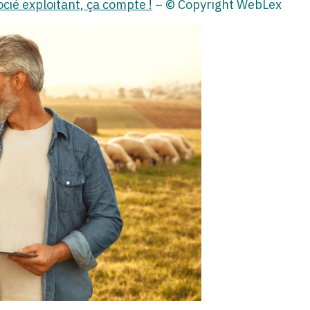
ocié exploitant, ça compte !
– © Copyright WebLex