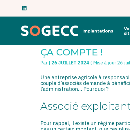
Subheader
Principal
Vo
Implantations
Aller
si
au
EXONÉRATION D’IM
contenu
ÇA COMPTE !
Par
|
26 JUILLET 2024
( Mise à jour 26 jui
Une entreprise agricole à responsabili
couple d’associés demande à bénéficier
l’administration… Pourquoi ?
Associé exploitan
Pour rappel, il existe un régime parti
pas un certain montant, que ces plus-