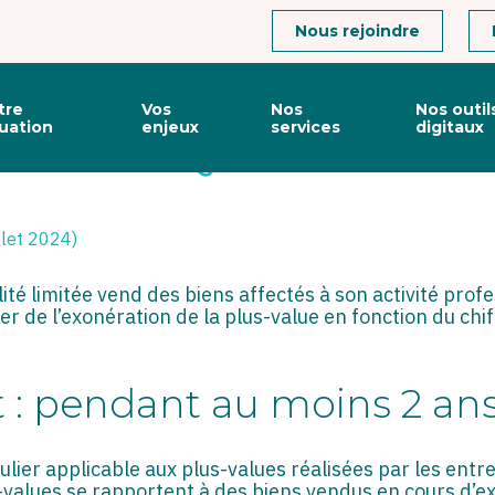
Connexion
Nous rejoindre
tre
Vos
Nos
Nos outil
tuation
enjeux
services
digitaux
PÔT : LA QUALITÉ D’ASSO
llet 2024)
té limitée vend des biens affectés à son activité profe
 de l’exonération de la plus-value en fonction du chiff
t : pendant au moins 2 an
culier applicable aux plus-values réalisées par les ent
values se rapportent à des biens vendus en cours d’expl