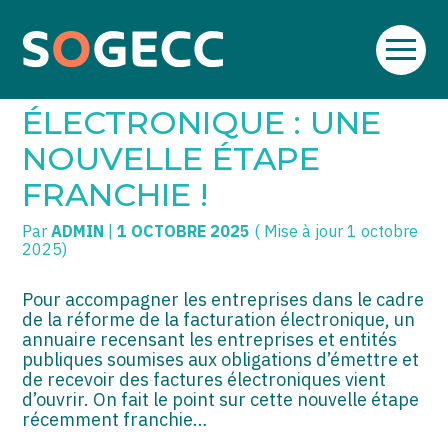
Aller
SOGECC – Coignières
TPE/PME
Créer et reprendre une activité
au
FACTURATION
contenu
SOGECC – Noisy
COMMERÇANTS
Gérer votre quotidien
ÉLECTRONIQUE : UNE
SOGECC – République
GROUPE
Piloter votre entreprise
NOUVELLE ÉTAPE
FRANCHIE !
SOGECC – Turbigo
SCI / LMNP
Développer votre entreprise
Par
ADMIN
|
1 OCTOBRE 2025
( Mise à jour 1 octobre
PROFESSIONS LIBÉRALES
Construire votre patrimoine
2025)
HOLDING
Être prêt pour la facturation
électronique
Pour accompagner les entreprises dans le cadre
de la réforme de la facturation électronique, un
PARTICULIERS
annuaire recensant les entreprises et entités
publiques soumises aux obligations d’émettre et
EXPATRIÉ NON RÉSIDANT
de recevoir des factures électroniques vient
d’ouvrir. On fait le point sur cette nouvelle étape
IMPATRIÉ / EXPATRIÉ
récemment franchie…