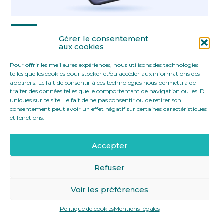
Partager :
Gérer le consentement
aux cookies
Pour offrir les meilleures expériences, nous utilisons des technologies
FaceBook
Twitter
LinkedIn
telles que les cookies pour stocker et/ou accéder aux informations des
appareils. Le fait de consentir à ces technologies nous permettra de
traiter des données telles que le comportement de navigation ou les ID
uniques sur ce site. Le fait de ne pas consentir ou de retirer son
consentement peut avoir un effet négatif sur certaines caractéristiques
et fonctions.
Accepter
Footer
12 rue Yves Toudic 75010 Paris
Linkedin
Principale
Refuser
Voir les préférences
Footer
MENTIONS LÉGALES
PLAN DU SITE
Politique de cookies
Mentions légales
Conception et réalisation
Classe 7