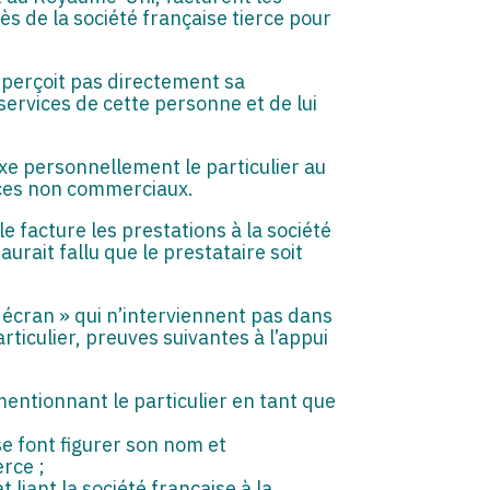
rès de la société française tierce pour
ne perçoit pas directement sa
ervices de cette personne et de lui
taxe personnellement le particulier au
fices non commerciaux.
lle facture les prestations à la société
 aurait fallu que le prestataire soit
« écran » qui n’interviennent pas dans
ticulier, preuves suivantes à l’appui
mentionnant le particulier en tant que
se font figurer son nom et
rce ;
 liant la société française à la