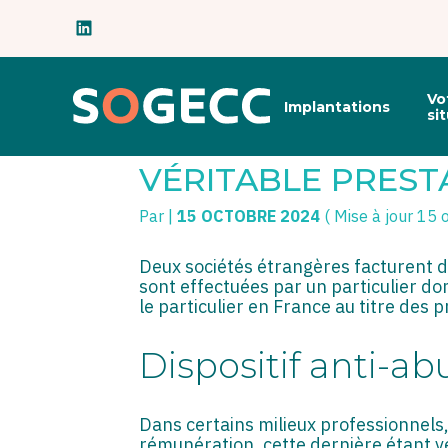
Subheader
Principal
Vo
Implantations
Aller
si
au
FISCALITÉ ET DIS
contenu
VÉRITABLE PRESTA
Par
|
15 OCTOBRE 2024
( Mise à jour 15
Deux sociétés étrangères facturent d
sont effectuées par un particulier do
le particulier en France au titre des 
Dispositif anti-abu
Dans certains milieux professionnels
rémunération, cette dernière étant ve