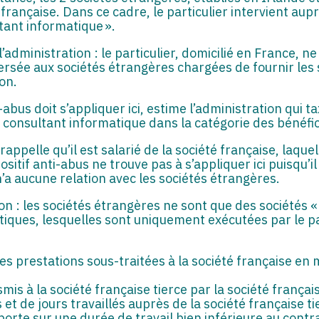
 française. Dans ce cadre, le particulier intervient aup
tant informatique ».
 l’administration : le particulier, domicilié en France, 
rsée aux sociétés étrangères chargées de fournir les s
on.
abus doit s’appliquer ici, estime l’administration qui 
de consultant informatique dans la catégorie des béné
i rappelle qu’il est salarié de la société française, laque
ositif anti-abus ne trouve pas à s’appliquer ici puisqu’il
 n’a aucune relation avec les sociétés étrangères.
tion : les sociétés étrangères ne sont que des sociétés 
tiques, lesquelles sont uniquement exécutées par le par
es prestations sous-traitées à la société française en 
mis à la société française tierce par la société françai
 de jours travaillés auprès de la société française tie
 porte sur une durée de travail bien inférieure au contrat