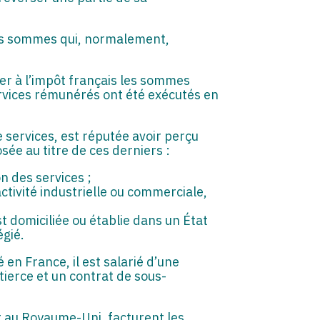
des sommes qui, normalement,
axer à l’impôt français les sommes
services rémunérés ont été exécutés en
e services, est réputée avoir perçu
ée au titre de ces derniers :
n des services ;
ctivité industrielle ou commerciale,
t domiciliée ou établie dans un État
égié.
 en France, il est salarié d’une
tierce et un contrat de sous-
et au Royaume-Uni, facturent les