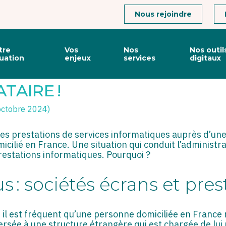
Connexion
Nous rejoindre
tre
Vos
Nos
Nos outil
tuation
enjeux
services
digitaux
POSITIF ANTI-ABUS : À LA 
TAIRE !
 octobre 2024)
es prestations de services informatiques auprès d’une 
micilié en France. Une situation qui conduit l’administr
prestations informatiques. Pourquoi ?
s : sociétés écrans et prest
, il est fréquent qu’une personne domiciliée en France
rsée à une structure étrangère qui est chargée de lui 