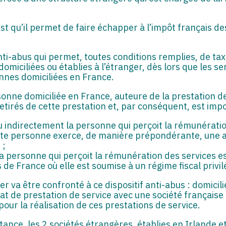
t qu’il permet de faire échapper à l’impôt français 
 anti-abus qui permet, toutes conditions remplies, de t
omiciliées ou établies à l’étranger, dès lors que les 
nnes domiciliées en France.
rsonne domiciliée en France, auteure de la prestation d
tirés de cette prestation et, par conséquent, est impos
u indirectement la personne qui perçoit la rémunératio
cette personne exerce, de manière prépondérante, une a
 ;
la personne qui perçoit la rémunération des services es
 de France où elle est soumise à un régime fiscal privil
r va être confronté à ce dispositif anti-abus : domicilié
at de prestation de service avec une société française 
our la réalisation de ces prestations de service.
tance, les 2 sociétés étrangères, établies en Irlande 