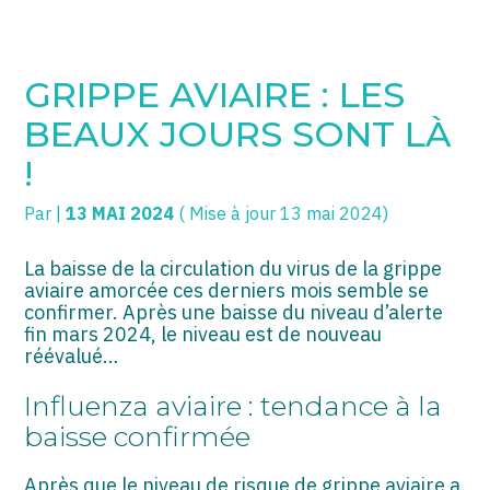
SOGECC – Coignières
TPE/PME
Créer et reprendre une activité
GRIPPE AVIAIRE : LES
SOGECC – Noisy
COMMERÇANTS
Gérer votre quotidien
BEAUX JOURS SONT LÀ
SOGECC – République
GROUPE
Piloter votre entreprise
!
SOGECC – Turbigo
SCI / LMNP
Développer votre entreprise
Par
|
13 MAI 2024
( Mise à jour 13 mai 2024)
PROFESSIONS LIBÉRALES
Construire votre patrimoine
La baisse de la circulation du virus de la grippe
aviaire amorcée ces derniers mois semble se
HOLDING
Être prêt pour la facturation
confirmer. Après une baisse du niveau d’alerte
électronique
fin mars 2024, le niveau est de nouveau
PARTICULIERS
réévalué…
Influenza aviaire : tendance à la
EXPATRIÉ NON RÉSIDANT
baisse confirmée
IMPATRIÉ / EXPATRIÉ
Après que le niveau de risque de grippe aviaire a