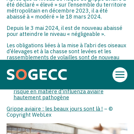
ASSOCIATIONS
été déclaré « élevé » sur l’ensemble du territoire
métropolitain en décembre 2023, il a été
START-UP
abaissé à « modéré » le 18 mars 2024.
Depuis le 3 mai 2024, il est de nouveau abaissé
SECTEUR AUDIOVISUEL
pour atteindre le niveau « négligeable ».
Les obligations liées à la mise à l’abri des oiseaux
d’élevages et à la chasse sont levées et les
rassemblements de volailles sont de nouveau
autorisés.
Sources :
Aller
au
Arrêté du 26 avril 2024 qualifiant le niveau de
contenu
risque en matière d’influenza aviaire
hautement pathogène
Grippe aviaire : les beaux jours sont là !
– ©
Copyright WebLex