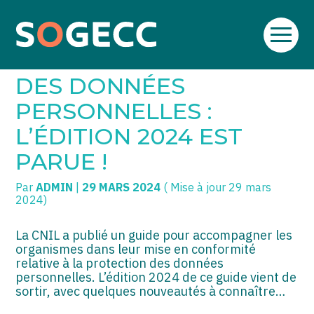
Aller
SOGECC – Coignières
TPE/PME
Créer et reprendre une activité
au
GUIDE DE LA SÉCURITÉ
contenu
SOGECC – Noisy
COMMERÇANTS
Gérer votre quotidien
DES DONNÉES
SOGECC – République
GROUPE
Piloter votre entreprise
PERSONNELLES :
L’ÉDITION 2024 EST
SOGECC – Turbigo
SCI / LMNP
Développer votre entreprise
PARUE !
PROFESSIONS LIBÉRALES
Construire votre patrimoine
Par
ADMIN
|
29 MARS 2024
( Mise à jour 29 mars
HOLDING
Être prêt pour la facturation
2024)
électronique
PARTICULIERS
La CNIL a publié un guide pour accompagner les
organismes dans leur mise en conformité
EXPATRIÉ NON RÉSIDANT
relative à la protection des données
personnelles. L’édition 2024 de ce guide vient de
IMPATRIÉ / EXPATRIÉ
sortir, avec quelques nouveautés à connaître…