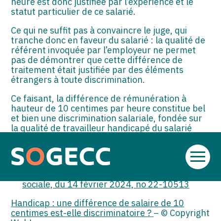
heure est donc justifiée par l’expérience et le
statut particulier de ce salarié.
Ce qui ne suffit pas à convaincre le juge, qui
tranche donc en faveur du salarié : la qualité de
référent invoquée par l’employeur ne permet
pas de démontrer que cette différence de
traitement était justifiée par des éléments
étrangers à toute discrimination.
Ce faisant, la différence de rémunération à
hauteur de 10 centimes par heure constitue bel
et bien une discrimination salariale, fondée sur
la qualité de travailleur handicapé du salarié
plaignant.
Sources :
Aller
au
Arrêt de la Cour de cassation, chambre
contenu
sociale, du 14 février 2024, no 22-10513
Handicap : une différence de salaire de 10
centimes est-elle discriminatoire ?
– © Copyright