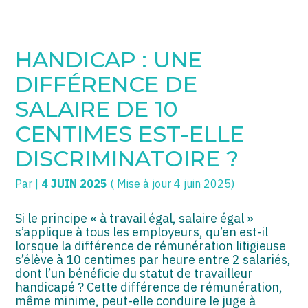
SOGECC – Coignières
TPE/PME
Créer et reprendre une activité
HANDICAP : UNE
SOGECC – Noisy
COMMERÇANTS
Gérer votre quotidien
DIFFÉRENCE DE
SOGECC – République
GROUPE
Piloter votre entreprise
SALAIRE DE 10
CENTIMES EST-ELLE
SOGECC – Turbigo
SCI / LMNP
Développer votre entreprise
DISCRIMINATOIRE ?
PROFESSIONS LIBÉRALES
Construire votre patrimoine
Par
|
4 JUIN 2025
( Mise à jour 4 juin 2025)
HOLDING
Être prêt pour la facturation
électronique
Si le principe « à travail égal, salaire égal »
PARTICULIERS
s’applique à tous les employeurs, qu’en est-il
lorsque la différence de rémunération litigieuse
EXPATRIÉ NON RÉSIDANT
s’élève à 10 centimes par heure entre 2 salariés,
dont l’un bénéficie du statut de travailleur
IMPATRIÉ / EXPATRIÉ
handicapé ? Cette différence de rémunération,
même minime, peut-elle conduire le juge à