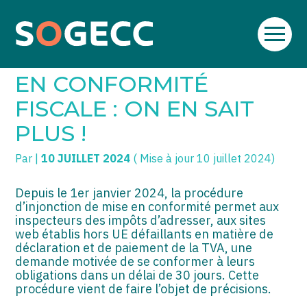
Aller
SOGECC – Coignières
TPE/PME
Créer et reprendre une activité
au
INJONCTION DE MISE
contenu
SOGECC – Noisy
COMMERÇANTS
Gérer votre quotidien
EN CONFORMITÉ
SOGECC – République
GROUPE
Piloter votre entreprise
FISCALE : ON EN SAIT
PLUS !
SOGECC – Turbigo
SCI / LMNP
Développer votre entreprise
Par
|
10 JUILLET 2024
( Mise à jour 10 juillet 2024)
PROFESSIONS LIBÉRALES
Construire votre patrimoine
HOLDING
Être prêt pour la facturation
Depuis le 1er janvier 2024, la procédure
électronique
d’injonction de mise en conformité permet aux
inspecteurs des impôts d’adresser, aux sites
PARTICULIERS
web établis hors UE défaillants en matière de
déclaration et de paiement de la TVA, une
EXPATRIÉ NON RÉSIDANT
demande motivée de se conformer à leurs
obligations dans un délai de 30 jours. Cette
IMPATRIÉ / EXPATRIÉ
procédure vient de faire l’objet de précisions.