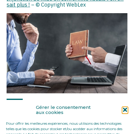
sait plus !
– © Copyright WebLex
Partager :
Gérer le consentement
aux cookies
Pour offrir les meilleures expériences, nous utilisons des technologies
FaceBook
Twitter
LinkedIn
telles que les cookies pour stocker et/ou accéder aux informations des