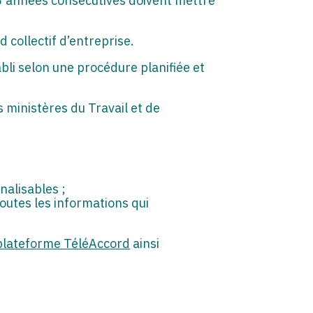
 3 années consécutives doivent mettre
 collectif d’entreprise.
bli selon une procédure planifiée et
 ministères du Travail et de
nalisables ;
utes les informations qui
plateforme TéléAccord
ainsi