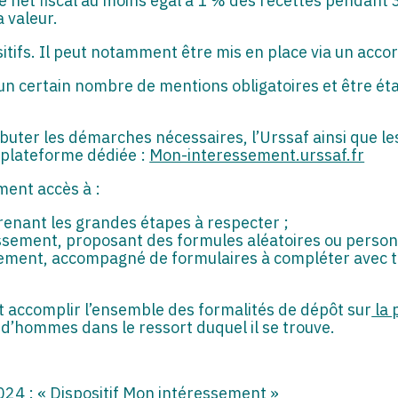
ce net fiscal au moins égal à 1 % des recettes pendant
a valeur.
itifs. Il peut notamment être mis en place via un accord
un certain nombre de mentions obligatoires et être éta
uter les démarches nécessaires, l’Urssaf ainsi que les
 plateforme dédiée :
Mon-interessement.urssaf.fr
ment accès à :
renant les grandes étapes à respecter ;
essement, proposant des formules aléatoires ou person
ement, accompagné de formulaires à compléter avec to
 accomplir l’ensemble des formalités de dépôt sur
la 
ud’hommes dans le ressort duquel il se trouve.
024 : « Dispositif Mon intéressement »