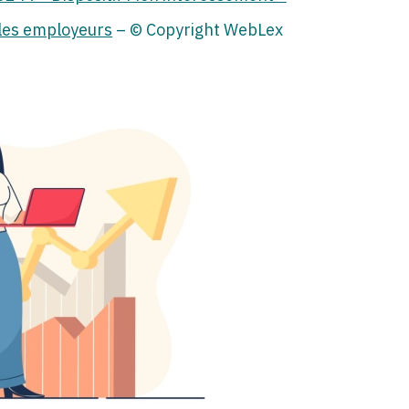
 les employeurs
– © Copyright WebLex