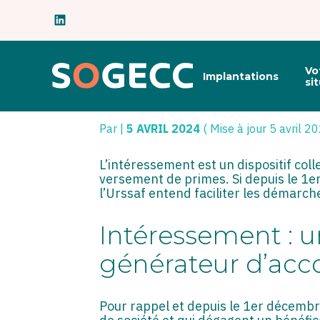
Subheader
Principal
Vo
Implantations
Aller
si
au
INTÉRESSEMENT :
contenu
Par
|
5 AVRIL 2024
( Mise à jour 5 avril 2
L’intéressement est un dispositif coll
versement de primes. Si depuis le 1er
l’Urssaf entend faciliter les démar
Intéressement : u
générateur d’acco
Pour rappel et depuis le 1er décembr