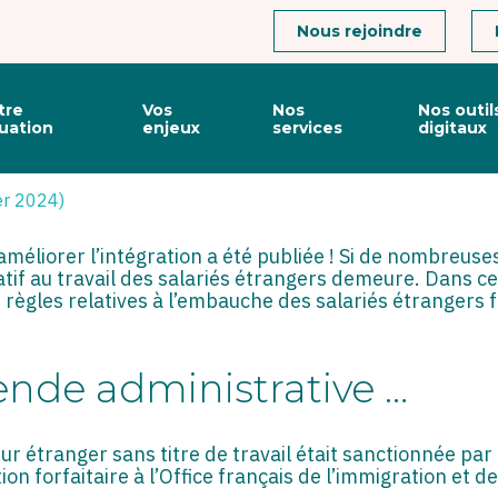
Connexion
Nous rejoindre
tre
Vos
Nos
Nos outil
tuation
enjeux
services
digitaux
ON » : ET DU CÔTÉ DES SA
ier 2024)
 améliorer l’intégration a été publiée ! Si de nombreus
elatif au travail des salariés étrangers demeure. Dans c
règles relatives à l’embauche des salariés étrangers fo
nde administrative …
ur étranger sans titre de travail était sanctionnée par 
on forfaitaire à l’Office français de l’immigration et de 