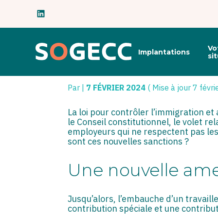
Subheader
Principal
Vo
Implantations
Aller
si
au
LOI « « IMMIGRATI
contenu
Par
|
7 FÉVRIER 2024
( Mise à jour 7 févr
La loi pour contrôler l’immigration et
le Conseil constitutionnel, le volet r
employeurs qui ne respectent pas les 
sont ces nouvelles sanctions ?
Une nouvelle ame
Jusqu’alors, l’embauche d’un travaille
contribution spéciale et une contributi