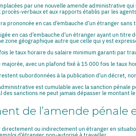
mplacées par une nouvelle amende administrative qui 
 procès-verbaux et aux rapports établis par les agents
 prononcée en cas d’embauche d’un étranger sans tit
fligée en cas d’embauche d’un étranger ayant un titre d
ne zone géographique autre que celle qui y est expre
ois le taux horaire du salaire minimum garanti par tra
e majorée, avec un plafond fixé à 15 000 fois le taux h
restent subordonnées à la publication d’un décret, non
administrative est cumulable avec la sanction pénale p
bal des sanctions ne peut jamais dépasser le montant l
ment de l’amende pénale e
er directement ou indirectement un étranger en situation
emploi d’étranger non-autorisé à travailler.