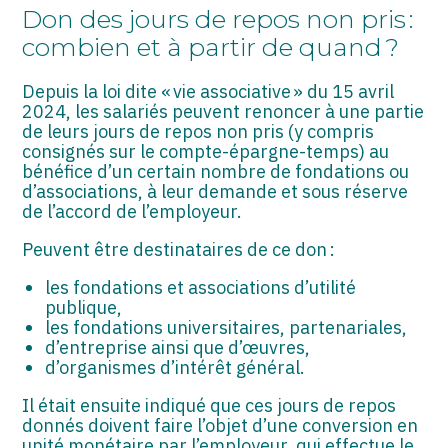
ASSOCIATIONS
Don des jours de repos non pris :
combien et à partir de quand ?
START-UP
Depuis la loi dite « vie associative » du 15 avril
SECTEUR AUDIOVISUEL
2024, les salariés peuvent renoncer à une partie
de leurs jours de repos non pris (y compris
consignés sur le compte-épargne-temps) au
bénéfice d’un certain nombre de fondations ou
d’associations, à leur demande et sous réserve
de l’accord de l’employeur.
Peuvent être destinataires de ce don :
les fondations et associations d’utilité
publique,
les fondations universitaires, partenariales,
d’entreprise ainsi que d’œuvres,
d’organismes d’intérêt général.
Il était ensuite indiqué que ces jours de repos
donnés doivent faire l’objet d’une conversion en
unité monétaire par l’employeur, qui effectue le