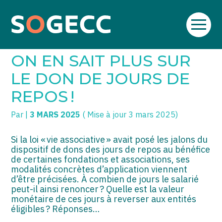
Aller
SOGECC – Coignières
TPE/PME
Créer et reprendre une activité
au
LOI « VIE ASSOCIATIVE » :
contenu
SOGECC – Noisy
COMMERÇANTS
Gérer votre quotidien
ON EN SAIT PLUS SUR
SOGECC – République
GROUPE
Piloter votre entreprise
LE DON DE JOURS DE
REPOS !
SOGECC – Turbigo
SCI / LMNP
Développer votre entreprise
Par
|
3 MARS 2025
( Mise à jour 3 mars 2025)
PROFESSIONS LIBÉRALES
Construire votre patrimoine
HOLDING
Être prêt pour la facturation
Si la loi « vie associative » avait posé les jalons du
électronique
dispositif de dons des jours de repos au bénéfice
de certaines fondations et associations, ses
PARTICULIERS
modalités concrètes d’application viennent
d’être précisées. À combien de jours le salarié
EXPATRIÉ NON RÉSIDANT
peut-il ainsi renoncer ? Quelle est la valeur
monétaire de ces jours à reverser aux entités
IMPATRIÉ / EXPATRIÉ
éligibles ? Réponses…