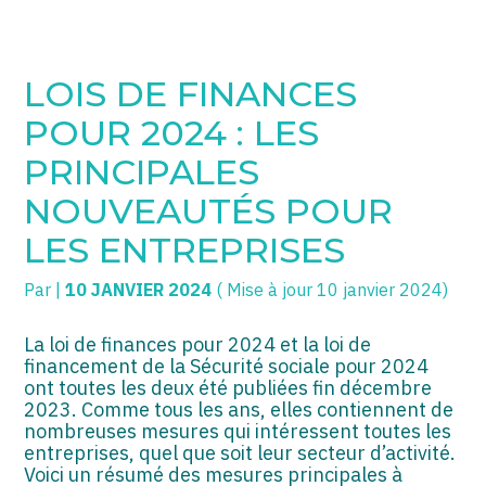
SOGECC – Coignières
TPE/PME
Créer et reprendre une activité
LOIS DE FINANCES
SOGECC – Noisy
COMMERÇANTS
Gérer votre quotidien
POUR 2024 : LES
SOGECC – République
GROUPE
Piloter votre entreprise
PRINCIPALES
NOUVEAUTÉS POUR
SOGECC – Turbigo
SCI / LMNP
Développer votre entreprise
LES ENTREPRISES
PROFESSIONS LIBÉRALES
Construire votre patrimoine
Par
|
10 JANVIER 2024
( Mise à jour 10 janvier 2024)
HOLDING
Être prêt pour la facturation
électronique
La loi de finances pour 2024 et la loi de
PARTICULIERS
financement de la Sécurité sociale pour 2024
ont toutes les deux été publiées fin décembre
EXPATRIÉ NON RÉSIDANT
2023. Comme tous les ans, elles contiennent de
nombreuses mesures qui intéressent toutes les
IMPATRIÉ / EXPATRIÉ
entreprises, quel que soit leur secteur d’activité.
Voici un résumé des mesures principales à