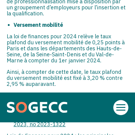
de professionnalisation mise à disposition par
un groupement d’employeurs pour l’insertion et
la qualification.
Versement mobilité
La loi de finances pour 2024 relève le taux
plafond du versement mobilité de 0,25 points à
Paris et dans les départements des Hauts-de-
Seine, de la Seine-Saint-Denis et du Val-de-
Marne à compter du 1er janvier 2024.
Ainsi, à compter de cette date, le taux plafond
du versement mobilité est fixé à 3,20 % contre
2,95 % auparavant.
Sources :
Loi de financement de la Sécurité sociale pour
Aller
2024 du 26 décembre 2023, no 2023-1250
au
Loi de finances pour 2024 du 29 décembre
contenu
2023, no 2023-1322