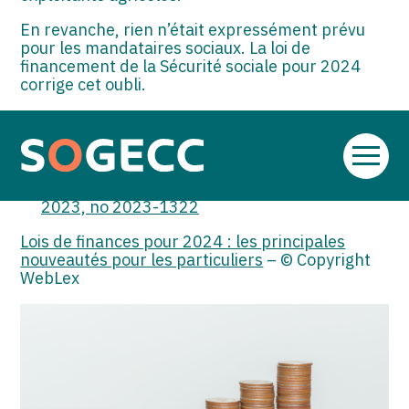
En revanche, rien n’était expressément prévu
pour les mandataires sociaux. La loi de
financement de la Sécurité sociale pour 2024
corrige cet oubli.
Sources :
Loi de financement de la Sécurité sociale pour
Aller
2024 du 26 décembre 2023, no 2023-1250
au
Loi de finances pour 2024 du 29 décembre
contenu
2023, no 2023-1322
Lois de finances pour 2024 : les principales
nouveautés pour les particuliers
– © Copyright
WebLex