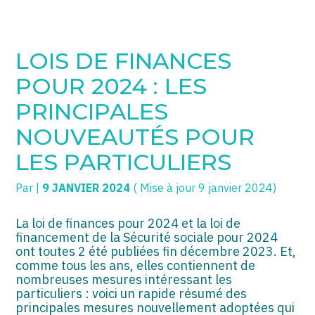
SOGECC – Coignières
TPE/PME
Créer et reprendre une activité
LOIS DE FINANCES
SOGECC – Noisy
COMMERÇANTS
Gérer votre quotidien
POUR 2024 : LES
SOGECC – République
GROUPE
Piloter votre entreprise
PRINCIPALES
NOUVEAUTÉS POUR
SOGECC – Turbigo
SCI / LMNP
Développer votre entreprise
LES PARTICULIERS
PROFESSIONS LIBÉRALES
Construire votre patrimoine
Par
|
9 JANVIER 2024
( Mise à jour 9 janvier 2024)
HOLDING
Être prêt pour la facturation
électronique
La loi de finances pour 2024 et la loi de
PARTICULIERS
financement de la Sécurité sociale pour 2024
ont toutes 2 été publiées fin décembre 2023. Et,
EXPATRIÉ NON RÉSIDANT
comme tous les ans, elles contiennent de
nombreuses mesures intéressant les
IMPATRIÉ / EXPATRIÉ
particuliers : voici un rapide résumé des
principales mesures nouvellement adoptées qui