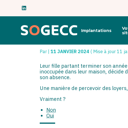
Subheader
Principal
Vo
Implantations
Aller
si
au
LOUER UNE CHAMB
contenu
Par
|
11 JANVIER 2024
( Mise à jour 11 j
Leur fille partant terminer son année
inoccupée dans leur maison, décide de
son absence.
Une manière de percevoir des loyers, 
Vraiment ?
Non
Oui