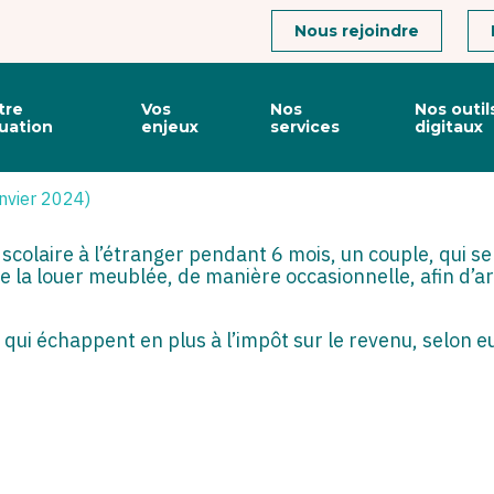
Connexion
Nous rejoindre
tre
Vos
Nos
Nos outil
tuation
enjeux
services
digitaux
RE : AVEC OU SANS IMPÔT
anvier 2024)
 scolaire à l’étranger pendant 6 mois, un couple, qui 
 la louer meublée, de manière occasionnelle, afin d’a
qui échappent en plus à l’impôt sur le revenu, selon 