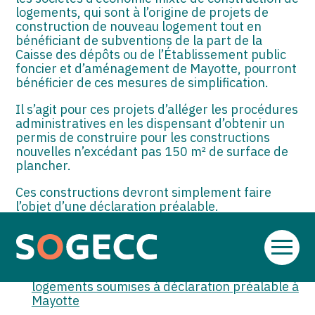
logements, qui sont à l’origine de projets de
construction de nouveau logement tout en
bénéficiant de subventions de la part de la
Caisse des dépôts ou de l’Établissement public
foncier et d’aménagement de Mayotte, pourront
bénéficier de ces mesures de simplification.
Il s’agit pour ces projets d’alléger les procédures
administratives en les dispensant d’obtenir un
permis de construire pour les constructions
nouvelles n’excédant pas 150 m² de surface de
plancher.
Ces constructions devront simplement faire
l’objet d’une déclaration préalable.
Sources :
Aller
Décret no 2025-142 du 17 février 2025
au
relatif aux constructions nouvelles de
contenu
logements soumises à déclaration préalable à
Mayotte