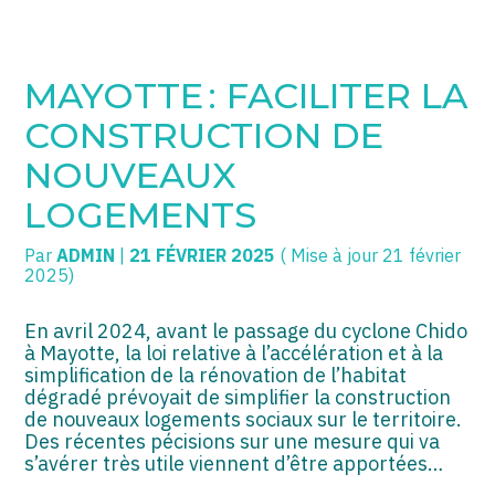
SOGECC – Coignières
TPE/PME
Créer et reprendre une activité
MAYOTTE : FACILITER LA
SOGECC – Noisy
COMMERÇANTS
Gérer votre quotidien
CONSTRUCTION DE
SOGECC – République
GROUPE
Piloter votre entreprise
NOUVEAUX
LOGEMENTS
SOGECC – Turbigo
SCI / LMNP
Développer votre entreprise
Par
ADMIN
|
21 FÉVRIER 2025
( Mise à jour 21 février
PROFESSIONS LIBÉRALES
Construire votre patrimoine
2025)
HOLDING
Être prêt pour la facturation
électronique
En avril 2024, avant le passage du cyclone Chido
à Mayotte, la loi relative à l’accélération et à la
PARTICULIERS
simplification de la rénovation de l’habitat
dégradé prévoyait de simplifier la construction
EXPATRIÉ NON RÉSIDANT
de nouveaux logements sociaux sur le territoire.
Des récentes pécisions sur une mesure qui va
IMPATRIÉ / EXPATRIÉ
s’avérer très utile viennent d’être apportées…