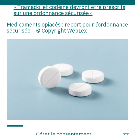
Actualité de l’ANSM du 28 novembre 2024 :
contenu
« Tramadol et codéine devront être prescrits
sur une ordonnance sécurisée »
Médicaments opiacés : report pour l’ordonnance
sécurisée
– © Copyright WebLex
Partager :
Gérer le consentement