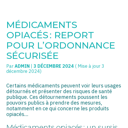
SOGECC – Coignières
TPE/PME
Créer et reprendre une activité
MÉDICAMENTS
SOGECC – Noisy
COMMERÇANTS
Gérer votre quotidien
OPIACÉS : REPORT
SOGECC – République
GROUPE
Piloter votre entreprise
POUR L’ORDONNANCE
SÉCURISÉE
SOGECC – Turbigo
SCI / LMNP
Développer votre entreprise
Par
ADMIN
|
3 DÉCEMBRE 2024
( Mise à jour 3
PROFESSIONS LIBÉRALES
Construire votre patrimoine
décembre 2024)
HOLDING
Être prêt pour la facturation
électronique
Certains médicaments peuvent voir leurs usages
détournés et présenter des risques de santé
PARTICULIERS
publique. Ces détournements poussent les
pouvoirs publics à prendre des mesures,
EXPATRIÉ NON RÉSIDANT
notamment en ce qui concerne les produits
opiacés…
IMPATRIÉ / EXPATRIÉ
Médicaments opiacés : un sursis