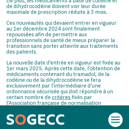
De plus, les médicaments à base de codéine et
de dihydrocodéine doivent voir leur durée
maximale de prescription réduite à 3 mois.
Ces nouveautés qui devaient entrer en vigueur
au 1er décembre 2024 sont finalement
repoussées afin de permettre aux
professionnels de santé de mieux préparer la
transition sans porter atteinte aux traitements
des patients.
La nouvelle date d’entrée en vigueur est fixée au
1er mars 2025. Après cette date, l’obtention de
médicaments contenant du tramadol, de la
codéine ou de la dihydrocodéine se fera
exclusivement par l’intermédiaire d’une
ordonnance sécurisée qui doit répondre à un
certain nombre de
critères
fixés par
l’Association française de normalisation
(AFNOR).
Sources :
Aller
au