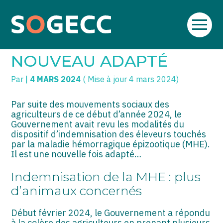
Aller
SOGECC – Coignières
TPE/PME
Créer et reprendre une activité
au
MHE : LE DISPOSITIF À
contenu
SOGECC – Noisy
COMMERÇANTS
Gérer votre quotidien
NOUVEAU ADAPTÉ
SOGECC – République
GROUPE
Piloter votre entreprise
Par
|
4 MARS 2024
( Mise à jour 4 mars 2024)
SOGECC – Turbigo
SCI / LMNP
Développer votre entreprise
Par suite des mouvements sociaux des
agriculteurs de ce début d’année 2024, le
PROFESSIONS LIBÉRALES
Construire votre patrimoine
Gouvernement avait revu les modalités du
dispositif d’indemnisation des éleveurs touchés
HOLDING
Être prêt pour la facturation
par la maladie hémorragique épizootique (MHE).
électronique
Il est une nouvelle fois adapté…
PARTICULIERS
Indemnisation de la MHE : plus
EXPATRIÉ NON RÉSIDANT
d’animaux concernés
IMPATRIÉ / EXPATRIÉ
Début février 2024, le Gouvernement a répondu
à la colère des agriculteurs en prenant plusieurs