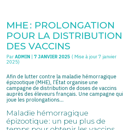
SOGECC – Coignières
TPE/PME
Créer et reprendre une activité
MHE : PROLONGATION
SOGECC – Noisy
COMMERÇANTS
Gérer votre quotidien
POUR LA DISTRIBUTION
SOGECC – République
GROUPE
Piloter votre entreprise
DES VACCINS
SOGECC – Turbigo
SCI / LMNP
Développer votre entreprise
Par
ADMIN
|
7 JANVIER 2025
( Mise à jour 7 janvier
2025)
PROFESSIONS LIBÉRALES
Construire votre patrimoine
Afin de lutter contre la maladie hémorragique
HOLDING
Être prêt pour la facturation
épizootique (MHE), l’État organise une
électronique
campagne de distribution de doses de vaccins
auprès des éleveurs français. Une campagne qui
PARTICULIERS
joue les prolongations…
EXPATRIÉ NON RÉSIDANT
Maladie hémorragique
IMPATRIÉ / EXPATRIÉ
épizootique : un peu plus de
temps pour obtenir les vaccins