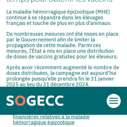
ASSOCIATIONS
La maladie hémorragique épizootique (MHE)
START-UP
continue à se répandre dans les élevages
français et touche de plus en plus d’animaux.
SECTEUR AUDIOVISUEL
De nombreuses mesures ont été mises en place
par le Gouvernement afin de limiter la
propagation de cette maladie. Parmi ces
mesures, l’État a mis en place une distribution
de doses de vaccins gratuites pour les éleveurs.
Après avoir récemment augmenté le nombre de
doses distribuées, la campagne est aujourd’hui
prolongée puisqu’elle prendra fin le 31 janvier
2025 au lieu du 31 décembre 2024.
Sources :
Aller
Arrêté du 12 décembre 2024 modifiant
au
l’arrêté du 26 juin 2024 fixant les mesures
contenu
financières relatives à la maladie
hémorragique épizootique